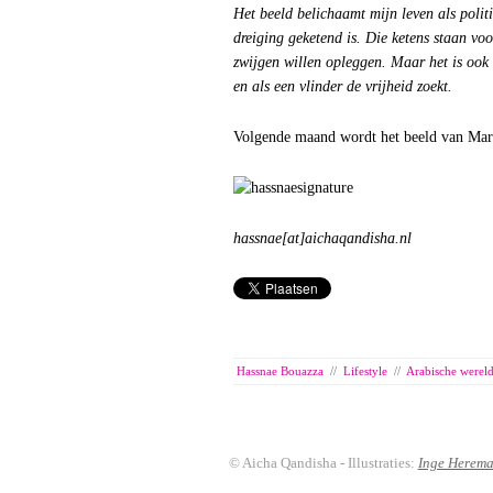
Het beeld belichaamt mijn leven als polit
dreiging geketend is. Die ketens staan vo
zwijgen willen opleggen. Maar het is ook 
en als een vlinder de vrijheid zoekt.
Volgende maand wordt het beeld van Maria
hassnae[at]aichaqandisha.nl
Hassnae Bouazza
//
Lifestyle
//
Arabische werel
© Aicha Qandisha - Illustraties:
Inge Herem