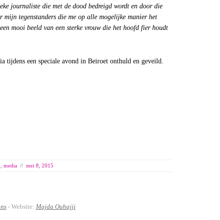
ieke journaliste die met de dood bedreigd wordt en door die
or mijn tegenstanders die me op alle mogelijke manier het
een mooi beeld van een sterke vrouw die het hoofd fier houdt
 tijdens een speciale avond in Beiroet onthuld en geveild.
d
,
media
//
mei 8, 2015
ans
- Website:
Majda Ouhajji