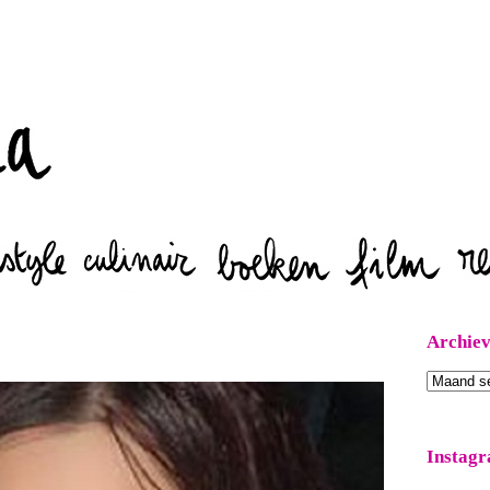
Zoeken
Archie
Archieven
Instag