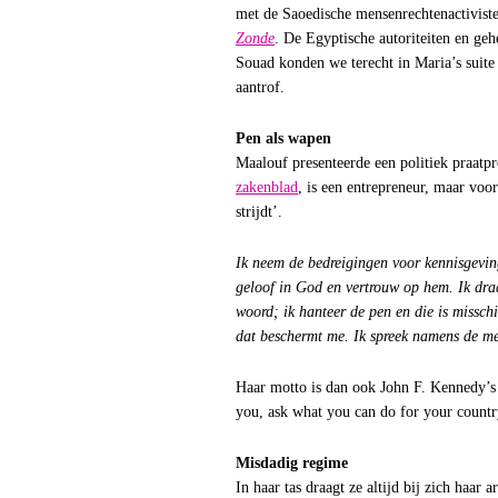
met de Saoedische mensenrechtenactivist
Zonde
. De Egyptische autoriteiten en ge
Souad konden we terecht in Maria’s suite
aantrof.
Pen als wapen
Maalouf presenteerde een politiek praa
zakenblad
, is een entrepreneur, maar voor
strijdt’.
Ik neem de bedreigingen voor kennisgeving
geloof in God en vertrouw op hem. Ik dra
woord; ik hanteer de pen en die is missc
dat beschermt me. Ik spreek namens de me
Haar motto is dan ook John F. Kennedy’s
you, ask what you can do for your countr
Misdadig regime
In haar tas draagt ze altijd bij zich haar 