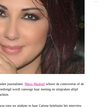
…
eden journalistes:
Maria Maalouf
schuwt de controverse of de
e bedreigd wordt vanwege haar mening en uitspraken altijd
achten.
was toen we stiekem in haar Caïrese hotelsuite het interview