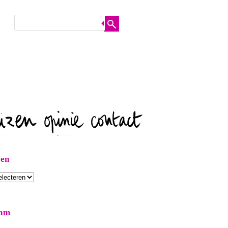
ven
ram