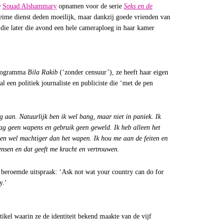
e
Souad Alshammary
opnamen voor de serie
Seks en de
heime dienst deden moeilijk, maar dankzij goede vrienden van
 die later die avond een hele cameraploeg in haar kamer
tprogramma
Bila Rakib
(‘zonder censuur’), ze heeft haar eigen
al een politiek journaliste en publiciste die ‘met de pen
 aan. Natuurlijk ben ik wel bang, maar niet in paniek. Ik
ag geen wapens en gebruik geen geweld. Ik heb alleen het
hien wel machtiger dan het wapen. Ik hou me aan de feiten en
nsen en dat geeft me kracht en vertrouwen.
 beroemde uitspraak: ‘Ask not wat your country can do for
y.’
artikel waarin ze de identiteit bekend maakte van de vijf