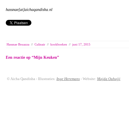
hassnae[at]aichaqandisha.nl
Hassnae Bouazza
//
Culinair
//
kookboeken
//
juni 17, 2015
Een reactie op “
Mijn Keuken
”
© Aicha Qandisha - Illustraties:
Inge Heremans
- Website:
Majda Ouhajji