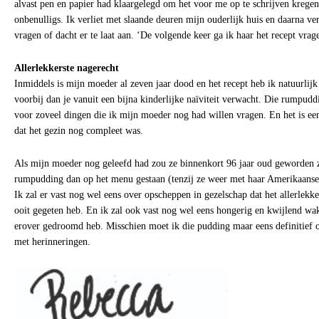
alvast pen en papier had klaargelegd om het voor me op te schrijven kregen
onbenulligs. Ik verliet met slaande deuren mijn ouderlijk huis en daarna ver
vragen of dacht er te laat aan. ‘De volgende keer ga ik haar het recept vrag
Allerlekkerste nagerecht
Inmiddels is mijn moeder al zeven jaar dood en het recept heb ik natuurlijk n
voorbij dan je vanuit een bijna kinderlijke naïviteit verwacht. Die rumpudd
voor zoveel dingen die ik mijn moeder nog had willen vragen. En het is een
dat het gezin nog compleet was.
Als mijn moeder nog geleefd had zou ze binnenkort 96 jaar oud geworden z
rumpudding dan op het menu gestaan (tenzij ze weer met haar Amerikaanse 
Ik zal er vast nog wel eens over opscheppen in gezelschap dat het allerlekke
ooit gegeten heb. En ik zal ook vast nog wel eens hongerig en kwijlend w
erover gedroomd heb. Misschien moet ik die pudding maar eens definitief 
met herinneringen.