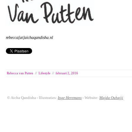
rebecca[at]aichaqandisha.nl
Rebecca van Putten
//
Lifestyle
//
februari 2, 2016
© Aicha Qandisha - Illustraties:
Inge Heremans
- Website:
Majda Ouhajji