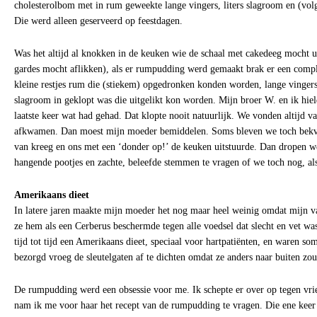
cholesterolbom met in rum geweekte lange vingers, liters slagroom en (vol
Die werd alleen geserveerd op feestdagen.
Was het altijd al knokken in de keuken wie de schaal met cakedeeg mocht ui
gardes mocht aflikken), als er rumpudding werd gemaakt brak er een compl
kleine restjes rum die (stiekem) opgedronken konden worden, lange vinger
slagroom in geklopt was die uitgelikt kon worden. Mijn broer W. en ik hie
laatste keer wat had gehad. Dat klopte nooit natuurlijk. We vonden altijd v
afkwamen. Dan moest mijn moeder bemiddelen. Soms bleven we toch bekve
van kreeg en ons met een ‘donder op!’ de keuken uitstuurde. Dan dropen w
hangende pootjes en zachte, beleefde stemmen te vragen of we toch nog, al
Amerikaans dieet
In latere jaren maakte mijn moeder het nog maar heel weinig omdat mijn 
ze hem als een Cerberus beschermde tegen alle voedsel dat slecht en vet w
tijd tot tijd een Amerikaans dieet, speciaal voor hartpatiënten, en waren so
bezorgd vroeg de sleutelgaten af te dichten omdat ze anders naar buiten zo
De rumpudding werd een obsessie voor me. Ik schepte er over op tegen vri
nam ik me voor haar het recept van de rumpudding te vragen. Die ene keer 