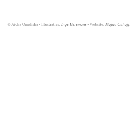
© Aicha Qandisha - Illustraties:
Inge Heremans
- Website:
Majda Ouhajji