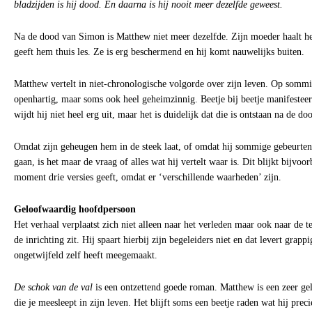
bladzijden is hij dood. En daarna is hij nooit meer dezelfde geweest.
Na de dood van Simon is Matthew niet meer dezelfde. Zijn moeder haalt he
geeft hem thuis les. Ze is erg beschermend en hij komt nauwelijks buiten.
Matthew vertelt in niet-chronologische volgorde over zijn leven. Op somm
openhartig, maar soms ook heel geheimzinnig. Beetje bij beetje manifesteert
wijdt hij niet heel erg uit, maar het is duidelijk dat die is ontstaan na de d
Omdat zijn geheugen hem in de steek laat, of omdat hij sommige gebeurteni
gaan, is het maar de vraag of alles wat hij vertelt waar is. Dit blijkt bijvoor
moment drie versies geeft, omdat er ‘verschillende waarheden’ zijn.
Geloofwaardig hoofdpersoon
Het verhaal verplaatst zich niet alleen naar het verleden maar ook naar de te
de inrichting zit. Hij spaart hierbij zijn begeleiders niet en dat levert grap
ongetwijfeld zelf heeft meegemaakt.
De schok van de val
is een ontzettend goede roman. Matthew is een zeer g
die je meesleept in zijn leven. Het blijft soms een beetje raden wat hij prec