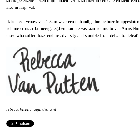
struik peterselie tússen mijn tanden. Of ik struikel in een café en sleur een
mee in mijn val.
Ik ben een vrouw van 1.52m waar een onhandige lompe boer in opgesloten zi
heb me er maar bij neergelegd en hou me vast aan het motto van Anaïs Nin:
those who suffer, lose, endure adversity and stumble from defeat to defeat’. 
rebecca[at]aichaqandisha.nl