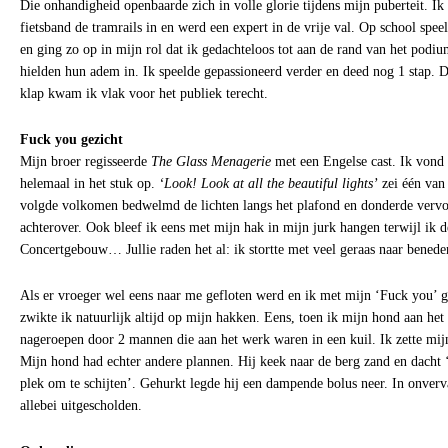
Die onhandigheid openbaarde zich in volle glorie tijdens mijn puberteit. I
fietsband de tramrails in en werd een expert in de vrije val. Op school spee
en ging zo op in mijn rol dat ik gedachteloos tot aan de rand van het podi
hielden hun adem in. Ik speelde gepassioneerd verder en deed nog 1 stap. D
klap kwam ik vlak voor het publiek terecht.
Fuck you gezicht
Mijn broer regisseerde
The Glass Menagerie
met een Engelse cast. Ik vond 
helemaal in het stuk op.
‘Look! Look at all the beautiful lights’
zei één van 
volgde volkomen bedwelmd de lichten langs het plafond en donderde vervol
achterover. Ook bleef ik eens met mijn hak in mijn jurk hangen terwijl ik de
Concertgebouw… Jullie raden het al: ik stortte met veel geraas naar benede
Als er vroeger wel eens naar me gefloten werd en ik met mijn ‘Fuck you’ g
zwikte ik natuurlijk altijd op mijn hakken. Eens, toen ik mijn hond aan het 
nageroepen door 2 mannen die aan het werk waren in een kuil. Ik zette mij
Mijn hond had echter andere plannen. Hij keek naar de berg zand en dacht ‘
plek om te schijten’. Gehurkt legde hij een dampende bolus neer. In onver
allebei uitgescholden.