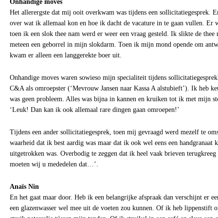
Onhandige moves
Het allerergste dat mij ooit overkwam was tijdens een sollicitatiegesprek.
over wat ik allemaal kon en hoe ik dacht de vacature in te gaan vullen. Er 
toen ik een slok thee nam werd er weer een vraag gesteld. Ik slikte de thee
meteen een geborrel in mijn slokdarm. Toen ik mijn mond opende om ant
kwam er alleen een langgerekte boer uit.
Onhandige moves waren sowieso mijn specialiteit tijdens sollicitatiegesprekk
C&A als omroepster (‘Mevrouw Jansen naar Kassa A alstubieft’). Ik heb keu
was geen probleem. Alles was bijna in kannen en kruiken tot ik met mijn s
‘Leuk! Dan kan ik ook allemaal rare dingen gaan omroepen!’
Tijdens een ander sollicitatiegesprek, toen mij gevraagd werd mezelf te oms
waarheid dat ik best aardig was maar dat ik ook wel eens een handgranaat k
uitgetrokken was. Overbodig te zeggen dat ik heel vaak brieven terugkreeg
moeten wij u mededelen dat…’.
Anaïs Nin
En het gaat maar door. Heb ik een belangrijke afspraak dan verschijnt er e
een glazenwasser wel mee uit de voeten zou kunnen. Of ik heb lippenstift 