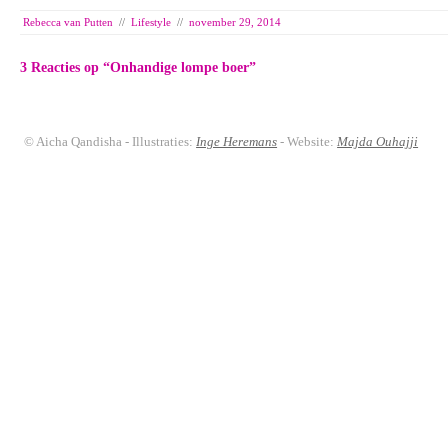
Rebecca van Putten
//
Lifestyle
//
november 29, 2014
3 Reacties op “
Onhandige lompe boer
”
© Aicha Qandisha - Illustraties:
Inge Heremans
- Website:
Majda Ouhajji