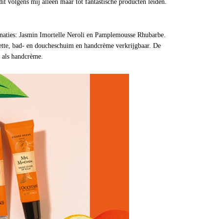
t volgens mij alleen maar tot fantastische producten leiden.
naties: Jasmin Imortelle Neroli en Pamplemousse Rhubarbe.
lette, bad- en doucheschuim en handcrème verkrijgbaar. De
r als handcrème.