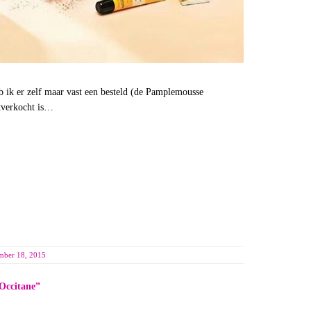
b ik er zelf maar vast een besteld (de Pamplemousse
itverkocht is…
mber 18, 2015
Occitane
”