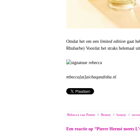
Omdat het om een
limited edition
gaat he
Rhubarbe) Voordat het straks helemaal u
rebecca[at]aichaqandisha.nl
Rebecca van Putten
//
Beauty
//
beauty
//
nove
Een reactie op “
Pierre Hermé meets L’