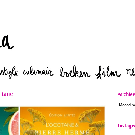
Zoeken
itane
Archie
Archieven
Instag