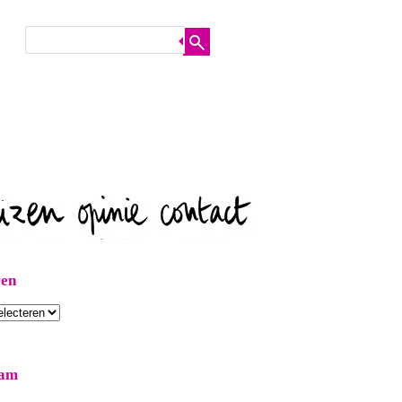
ven
ram