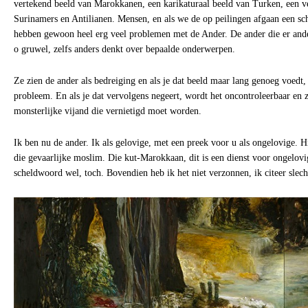
vertekend beeld van Marokkanen, een karikaturaal beeld van Turken, een v
Surinamers en Antilianen. Mensen, en als we de op peilingen afgaan een sch
hebben gewoon heel erg veel problemen met de Ander. De ander die er anders
o gruwel, zelfs anders denkt over bepaalde onderwerpen.
Ze zien de ander als bedreiging en als je dat beeld maar lang genoeg voedt
probleem. En als je dat vervolgens negeert, wordt het oncontroleerbaar en z
monsterlijke vijand die vernietigd moet worden.
Ik ben nu de ander. Ik als gelovige, met een preek voor u als ongelovige. Hi
die gevaarlijke moslim. Die kut-Marokkaan, dit is een dienst voor ongelov
scheldwoord wel, toch. Bovendien heb ik het niet verzonnen, ik citeer slecht