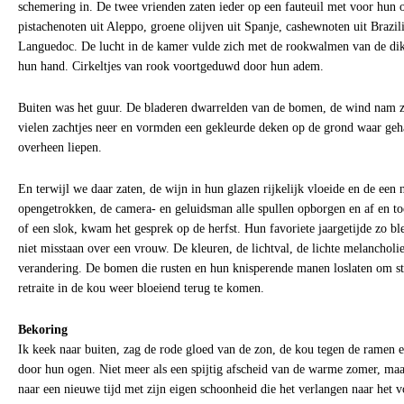
schemering in. De twee vrienden zaten ieder op een fauteuil met voor hun o
pistachenoten uit Aleppo, groene olijven uit Spanje, cashewnoten uit Brazil
Languedoc. De lucht in de kamer vulde zich met de rookwalmen van de dik
hun hand. Cirkeltjes van rook voortgeduwd door hun adem.
Buiten was het guur. De bladeren dwarrelden van de bomen, de wind nam z
vielen zachtjes neer en vormden een gekleurde deken op de grond waar geha
overheen liepen.
En terwijl we daar zaten, de wijn in hun glazen rijkelijk vloeide en de een 
opengetrokken, de camera- en geluidsman alle spullen opborgen en af en t
of een slok, kwam het gesprek op de herfst. Hun favoriete jaargetijde zo b
niet misstaan over een vrouw. De kleuren, de lichtval, de lichte melanchol
verandering. De bomen die rusten en hun knisperende manen loslaten om stra
retraite in de kou weer bloeiend terug te komen.
Bekoring
Ik keek naar buiten, zag de rode gloed van de zon, de kou tegen de ramen en
door hun ogen. Niet meer als een spijtig afscheid van de warme zomer, maa
naar een nieuwe tijd met zijn eigen schoonheid die het verlangen naar het v