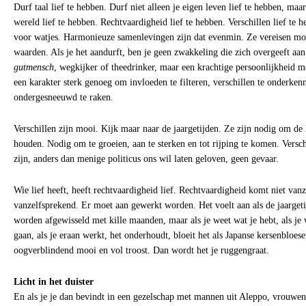
Durf taal lief te hebben. Durf niet alleen je eigen leven lief te hebben, ma
wereld lief te hebben. Rechtvaardigheid lief te hebben. Verschillen lief te 
voor watjes. Harmonieuze samenlevingen zijn dat evenmin. Ze vereisen moe
waarden. Als je het aandurft, ben je geen zwakkeling die zich overgeeft aan
gutmensch
, wegkijker of theedrinker, maar een krachtige persoonlijkheid m
een karakter sterk genoeg om invloeden te filteren, verschillen te onderken
ondergesneeuwd te raken.
Verschillen zijn mooi. Kijk maar naar de jaargetijden. Ze zijn nodig om de 
houden. Nodig om te groeien, aan te sterken en tot rijping te komen. Versch
zijn, anders dan menige politicus ons wil laten geloven, geen gevaar.
Wie lief heeft, heeft rechtvaardigheid lief. Rechtvaardigheid komt niet van
vanzelfsprekend. Er moet aan gewerkt worden. Het voelt aan als de jaarge
worden afgewisseld met kille maanden, maar als je weet wat je hebt, als j
gaan, als je eraan werkt, het onderhoudt, bloeit het als Japanse kersenbloes
oogverblindend mooi en vol troost. Dan wordt het je ruggengraat.
Licht in het duister
En als je je dan bevindt in een gezelschap met mannen uit Aleppo, vrouwen 