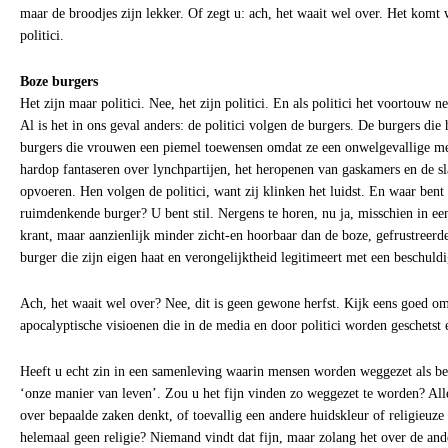
maar de broodjes zijn lekker. Of zegt u: ach, het waait wel over. Het komt
politici.
Boze burgers
Het zijn maar politici. Nee, het zijn politici. En als politici het voortouw 
Al is het in ons geval anders: de politici volgen de burgers. De burgers die
burgers die vrouwen een piemel toewensen omdat ze een onwelgevallige me
hardop fantaseren over lynchpartijen, het heropenen van gaskamers en de sla
opvoeren. Hen volgen de politici, want zij klinken het luidst. En waar bent 
ruimdenkende burger? U bent stil. Nergens te horen, nu ja, misschien in ee
krant, maar aanzienlijk minder zicht-en hoorbaar dan de boze, gefrustreerde
burger die zijn eigen haat en verongelijktheid legitimeert met een beschuld
Ach, het waait wel over? Nee, dit is geen gewone herfst. Kijk eens goed om
apocalyptische visioenen die in de media en door politici worden geschetst e
Heeft u echt zin in een samenleving waarin mensen worden weggezet als bed
‘onze manier van leven’. Zou u het fijn vinden zo weggezet te worden? Al
over bepaalde zaken denkt, of toevallig een andere huidskleur of religieuze 
helemaal geen religie? Niemand vindt dat fijn, maar zolang het over de and