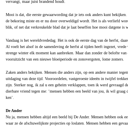
vervangt, maar juist brandend houdt.
Mooi is dat, die eerste gewaarwording dat je iets ook anders kunt bekijken. H
de bekoring miste en er nu door overweldigd wordt. Het is als verliefd word
blik, of net dat verkreukelde blad dat je laat beseffen hoe mooi datgene is w
Vandaag is het wereldvrededag. Het is ook de eerste dag van de herfst, daar
Al voelt het alsof in de samenleving de herfst al tijden heeft ingezet, vrede
strenge winter elk moment kan aanbreken. Maar dan zonder de belofte van e
vooruitzicht van een nieuwe bloeiperiode en zonovergoten, lome zomers.
Zaken anders bekijken. Mensen die anders zijn, op een andere manier tegemo
uitdaging van deze tijd. Vooroordelen, vastgeroeste ideeën in twijfel trekken,
zijn. Sterker nog, ik zal u een geheim verklappen, toen ik werd gevraagd d
dierbare vriend tegen me: ‘mensen hebben een beeld van jou, ik wil graag da
ken’.
De Ander
Nu ja, mensen hebben altijd een beeld bij De Ander. Mensen hebben ook een
waar ze de afschuwelijkste projecties op loslaten. Mensen hebben een gevaar