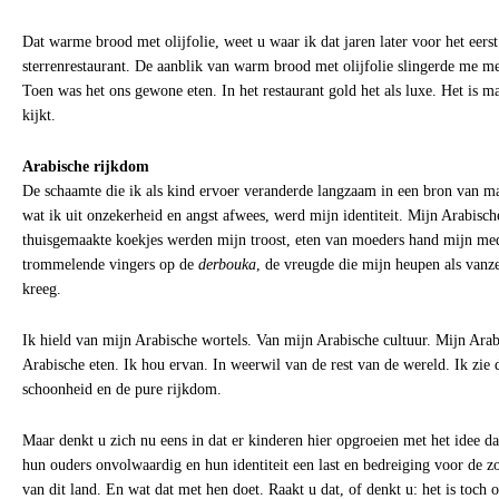
Dat warme brood met olijfolie, weet u waar ik dat jaren later voor het eerst
sterrenrestaurant. De aanblik van warm brood met olijfolie slingerde me me
Toen was het ons gewone eten. In het restaurant gold het als luxe. Het is ma
kijkt.
Arabische rijkdom
De schaamte die ik als kind ervoer veranderde langzaam in een bron van mach
wat ik uit onzekerheid en angst afwees, werd mijn identiteit. Mijn Arabisch
thuisgemaakte koekjes werden mijn troost, eten van moeders hand mijn med
trommelende vingers op de
derbouka
, de vreugde die mijn heupen als vanz
kreeg.
Ik hield van mijn Arabische wortels. Van mijn Arabische cultuur. Mijn Ara
Arabische eten. Ik hou ervan. In weerwil van de rest van de wereld. Ik zie 
schoonheid en de pure rijkdom.
Maar denkt u zich nu eens in dat er kinderen hier opgroeien met het idee dat
hun ouders onvolwaardig en hun identiteit een last en bedreiging voor de 
van dit land. En wat dat met hen doet. Raakt u dat, of denkt u: het is toch o