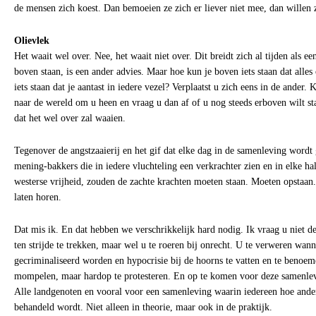
de mensen zich koest. Dan bemoeien ze zich er liever niet mee, dan willen 
Olievlek
Het waait wel over. Nee, het waait niet over. Dit breidt zich al tijden als ee
boven staan, is een ander advies. Maar hoe kun je boven iets staan dat alle
iets staan dat je aantast in iedere vezel? Verplaatst u zich eens in de ander.
naar de wereld om u heen en vraag u dan af of u nog steeds erboven wilt st
dat het wel over zal waaien.
Tegenover de angstzaaierij en het gif dat elke dag in de samenleving wordt
mening-bakkers die in iedere vluchteling een verkrachter zien en in elke ha
westerse vrijheid, zouden de zachte krachten moeten staan. Moeten opstaan.
laten horen.
Dat mis ik. En dat hebben we verschrikkelijk hard nodig. Ik vraag u niet 
ten strijde te trekken, maar wel u te roeren bij onrecht. U te verweren wa
gecriminaliseerd worden en hypocrisie bij de hoorns te vatten en te benoeme
mompelen, maar hardop te protesteren. En op te komen voor deze samenle
Alle landgenoten en vooral voor een samenleving waarin iedereen hoe anders
behandeld wordt. Niet alleen in theorie, maar ook in de praktijk.