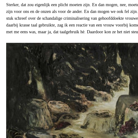
Sterker, dat zou eigenlijk een plicht moeten zijn. En dan mogen, nee, moet
zijn voor ons en de onzen als voor de ander. En dan mogen we ook fel zijn.
stuk schreef over de schandalige criminalisering van gehoofddoekte vrouwe
daarbij krasse taal gebruikte, zag ik een reactie van een vrouw voorbij kome
met me eens was, maar ja, dat taalgebruik hè. Daardoor kon ze het niet ste