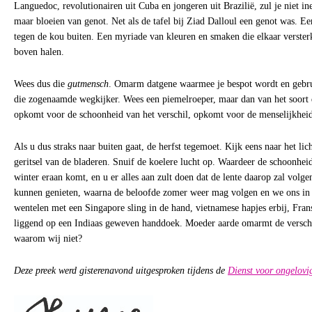
Languedoc, revolutionairen uit Cuba en jongeren uit Brazilië, zul je niet i
maar bloeien van genot. Net als de tafel bij Ziad Dalloul een genot was. Ee
tegen de kou buiten. Een myriade van kleuren en smaken die elkaar versterk
boven halen.
Wees dus die
gutmensch
. Omarm datgene waarmee je bespot wordt en gebru
die zogenaamde wegkijker. Wees een piemelroeper, maar dan van het soort 
opkomt voor de schoonheid van het verschil, opkomt voor de menselijkhei
Als u dus straks naar buiten gaat, de herfst tegemoet. Kijk eens naar het lich
geritsel van de bladeren. Snuif de koelere lucht op. Waardeer de schoonheid
winter eraan komt, en u er alles aan zult doen dat de lente daarop zal volg
kunnen genieten, waarna de beloofde zomer weer mag volgen en we ons i
wentelen met een Singapore sling in de hand, vietnamese hapjes erbij, Fra
liggend op een Indiaas geweven handdoek. Moeder aarde omarmt de verschil
waarom wij niet?
Deze preek werd gisterenavond uitgesproken tijdens de
Dienst voor ongelovi