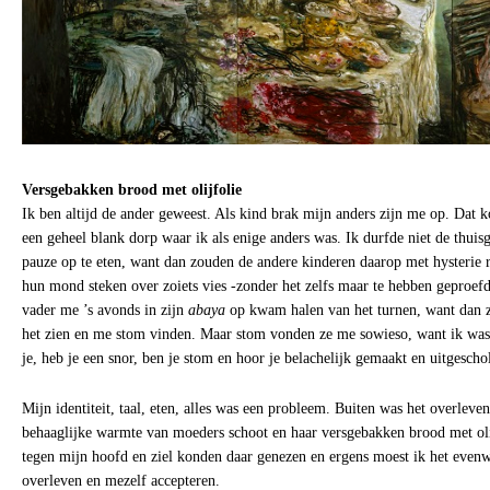
Versgebakken brood met olijfolie
Ik ben altijd de ander geweest. Als kind brak mijn anders zijn me op. Dat k
een geheel blank dorp waar ik als enige anders was. Ik durfde niet de thuis
pauze op te eten, want dan zouden de andere kinderen daarop met hysterie 
hun mond steken over zoiets vies -zonder het zelfs maar te hebben geproefd
vader me ’s avonds in zijn
abaya
op kwam halen van het turnen, want dan z
het zien en me stom vinden. Maar stom vonden ze me sowieso, want ik was 
je, heb je een snor, ben je stom en hoor je belachelijk gemaakt en uitgesch
Mijn identiteit, taal, eten, alles was een probleem. Buiten was het overleve
behaaglijke warmte van moeders schoot en haar versgebakken brood met oli
tegen mijn hoofd en ziel konden daar genezen en ergens moest ik het evenw
overleven en mezelf accepteren.