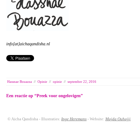
info[at]aichaqandisha.nl
Hassnae Bouazza
//
Opinie
//
opinie
//
september 22, 2016
Een reactie op “
Preek voor ongelovigen
”
© Aicha Qandisha - Illustraties:
Inge Heremans
- Website:
Majda Ouhajji