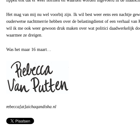
lippen eist dat er weer normen en waarden worden ingevoerd in de maatsch
Het mag van mij nu wel voorbij zijn. Ik wil best weer eens een nachtje ge
ouderwetse nachtmerrie hebben over de belastingdienst of een verhaal van
wil ik me ook weer gewoon druk maken over wat politici daadwerkelijk doe
waarmee ze dreigen.
Was het maar 16 maart…
rebecca[at]aichaqandisha.nl