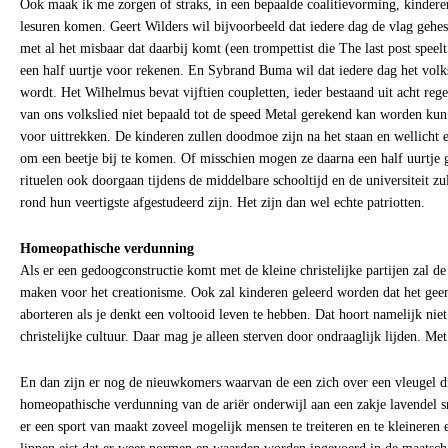
Ook maak ik me zorgen of straks, in een bepaalde coalitievorming, kinder
lesuren komen. Geert Wilders wil bijvoorbeeld dat iedere dag de vlag gehe
met al het misbaar dat daarbij komt (een trompettist die The last post speelt
een half uurtje voor rekenen. En Sybrand Buma wil dat iedere dag het volk
wordt. Het Wilhelmus bevat vijftien coupletten, ieder bestaand uit acht reg
van ons volkslied niet bepaald tot de speed Metal gerekend kan worden kun 
voor uittrekken. De kinderen zullen doodmoe zijn na het staan en wellicht 
om een beetje bij te komen. Of misschien mogen ze daarna een half uurtje 
rituelen ook doorgaan tijdens de middelbare schooltijd en de universiteit z
rond hun veertigste afgestudeerd zijn. Het zijn dan wel echte patriotten.
Homeopathische verdunning
Als er een gedoogconstructie komt met de kleine christelijke partijen zal de
maken voor het creationisme. Ook zal kinderen geleerd worden dat het geen 
aborteren als je denkt een voltooid leven te hebben. Dat hoort namelijk niet
christelijke cultuur. Daar mag je alleen sterven door ondraaglijk lijden. Me
En dan zijn er nog de nieuwkomers waarvan de een zich over een vleugel dr
homeopathische verdunning van de ariër onderwijl aan een zakje lavendel sn
er een sport van maakt zoveel mogelijk mensen te treiteren en te kleineren 