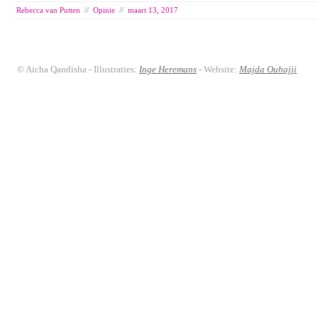
Rebecca van Putten
//
Opinie
//
maart 13, 2017
© Aicha Qandisha - Illustraties:
Inge Heremans
- Website:
Majda Ouhajji