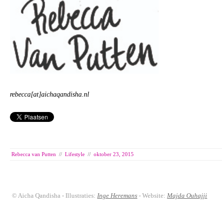
rebecca[at]aichaqandisha.nl
Rebecca van Putten
//
Lifestyle
//
oktober 23, 2015
© Aicha Qandisha - Illustraties:
Inge Heremans
- Website:
Majda Ouhajji