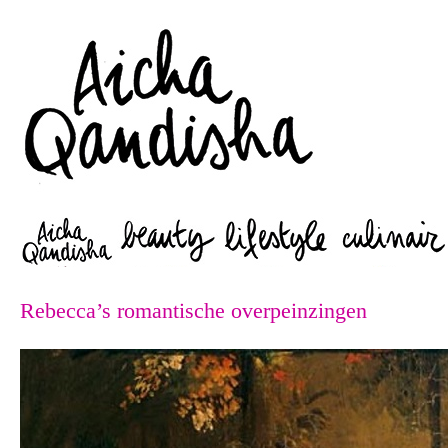
Zoeken
Rebecca’s romantische overpeinzingen