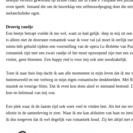
destijds verliefd geworden op Bruno Ganz die in Pane e Tulipane een pizz
oven speelt. Iemand die om de haverklap een zelfmoordpoging doet die mis
melancholieke ogen.
Droevig randje
Een beetje betrapt voelde ik me wel, want ze had gelijk: diep in mij zit ee
is alleen niet de doorsnee romantiek waar ik voor val (al moet ik eerlijk to
tuiten heb gehuild tijdens een voorstelling van de opera
La Bohème
van Puc
romantiek zijn met een zwart randje of het moet opzwepend zijn met een 
violen, geen bloemen. Een
happy end
is voor mij ook niet noodzakelijk.
Toen ik naar huis liep dacht ik aan alle momenten in mijn leven dat ik me 
buitenwereld en me verborg in mijn eigen romantische denkbeelden. Met Ru
muziek en treurige films. Dat ik even kon doen alsof er niemand bestond. 
kon en helemaal van mij was.
Een plek waar ik de laatste tijd ook weer veel te vinden ben. Als het me t
idiotie in de samenleving te zien. Waar ik me kan afsluiten van haat en into
ik dus toegeven dat ik wel degelijk van romantiek houd. Zij het altijd met 