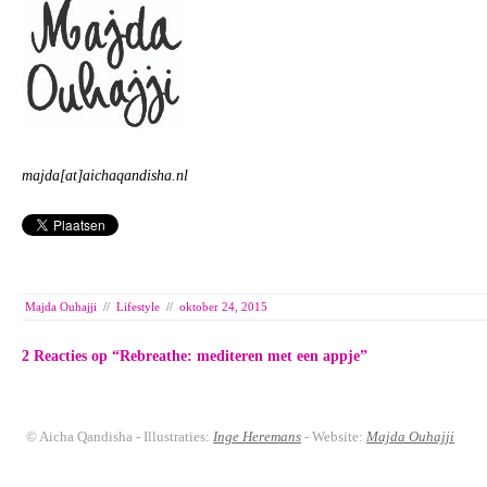
majda[at]aichaqandisha.nl
Majda Ouhajji
//
Lifestyle
//
oktober 24, 2015
2 Reacties op “
Rebreathe: mediteren met een appje
”
© Aicha Qandisha - Illustraties:
Inge Heremans
- Website:
Majda Ouhajji