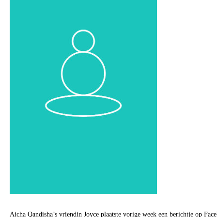
Aicha Qandisha’s vriendin Joyce plaatste vorige week een berichtje op Fac