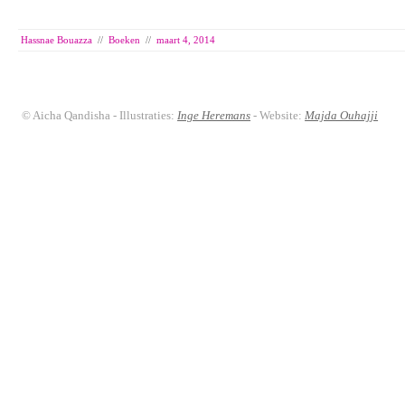
Hassnae Bouazza
//
Boeken
//
maart 4, 2014
© Aicha Qandisha - Illustraties:
Inge Heremans
- Website:
Majda Ouhajji