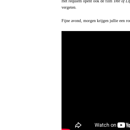
Het requiem opent ook de film
Tree of Li
vergeten.
Fijne avond, morgen krijgen jullie een r