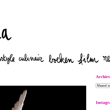
Zoeken
Archie
Archieven
Instag