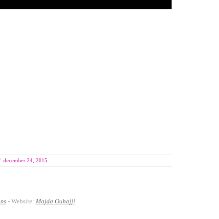
/
december 24, 2015
ans
- Website:
Majda Ouhajji