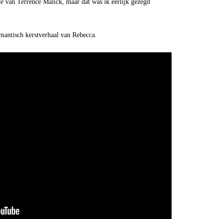
fe
van Terrence Malick, maar dat was ik eerlijk gezegd
omantisch kerstverhaal van Rebecca.