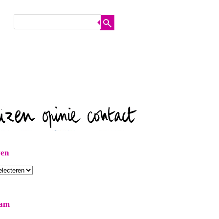
ven
ram