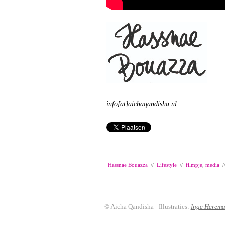
info[at]aichaqandisha.nl
Hassnae Bouazza
//
Lifestyle
//
filmpje
,
media
/
© Aicha Qandisha - Illustraties:
Inge Herem