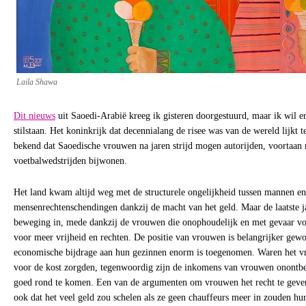
Laila Shawa
Dit nieuws
uit Saoedi-Arabië kreeg ik gisteren doorgestuurd, maar ik wil e
stilstaan. Het koninkrijk dat decennialang de risee was van de wereld lijkt t
bekend dat Saoedische vrouwen na jaren strijd mogen autorijden, voortaan
voetbalwedstrijden bijwonen.
Het land kwam altijd weg met de structurele ongelijkheid tussen mannen 
mensenrechtenschendingen dankzij de macht van het geld. Maar de laatste ja
beweging in, mede dankzij de vrouwen die onophoudelijk en met gevaar voo
voor meer vrijheid en rechten. De positie van vrouwen is belangrijker ge
economische bijdrage aan hun gezinnen enorm is toegenomen. Waren het vr
voor de kost zorgden, tegenwoordig zijn de inkomens van vrouwen onontbe
goed rond te komen. Een van de argumenten om vrouwen het recht te geven
ook dat het veel geld zou schelen als ze geen chauffeurs meer in zouden hu