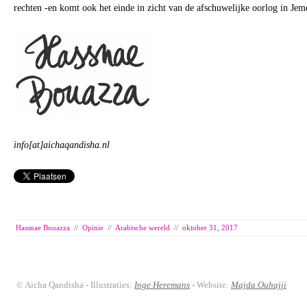
rechten -en komt ook het einde in zicht van de afschuwelijke oorlog in Jem
info[at]aichaqandisha.nl
Hassnae Bouazza
//
Opinie
//
Arabische wereld
//
oktober 31, 2017
© Aicha Qandisha - Illustraties:
Inge Heremans
- Website:
Majda Ouhajji