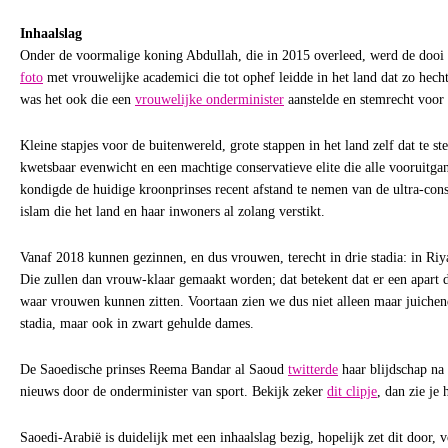
Inhaalslag
Onder de voormalige koning Abdullah, die in 2015 overleed, werd de dooi a
foto
met vrouwelijke academici die tot ophef leidde in het land dat zo hecht
was het ook die een
vrouwelijke onderminister
aanstelde en stemrecht voo
Kleine stapjes voor de buitenwereld, grote stappen in het land zelf dat te st
kwetsbaar evenwicht en een machtige conservatieve elite die alle vooruitg
kondigde de huidige kroonprinses recent afstand te nemen van de ultra-con
islam die het land en haar inwoners al zolang verstikt.
Vanaf 2018 kunnen gezinnen, en dus vrouwen, terecht in drie stadia: in R
Die zullen dan vrouw-klaar gemaakt worden; dat betekent dat er een apart d
waar vrouwen kunnen zitten. Voortaan zien we dus niet alleen maar juiche
stadia, maar ook in zwart gehulde dames.
De Saoedische prinses Reema Bandar al Saoud
twitterde
haar blijdschap na
nieuws door de onderminister van sport. Bekijk zeker
dit clipje
, dan zie je 
Saoedi-Arabië is duidelijk met een inhaalslag bezig, hopelijk zet dit door, 