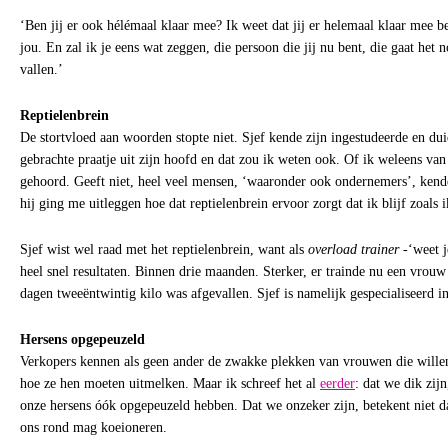
‘Ben jij er ook hélémaal klaar mee? Ik weet dat jij er helemaal klaar mee b
jou. En zal ik je eens wat zeggen, die persoon die jij nu bent, die gaat het 
vallen.’
Reptielenbrein
De stortvloed aan woorden stopte niet. Sjef kende zijn ingestudeerde en dui
gebrachte praatje uit zijn hoofd en dat zou ik weten ook. Of ik weleens van
gehoord. Geeft niet, heel veel mensen, ‘waaronder ook ondernemers’, kende
hij ging me uitleggen hoe dat reptielenbrein ervoor zorgt dat ik blijf zoals 
Sjef wist wel raad met het reptielenbrein, want als
overload trainer
-‘weet j
heel snel resultaten. Binnen drie maanden. Sterker, er trainde nu een vrouw
dagen tweeëntwintig kilo was afgevallen. Sjef is namelijk gespecialiseerd 
Hersens opgepeuzeld
Verkopers kennen als geen ander de zwakke plekken van vrouwen die willen
hoe ze hen moeten uitmelken. Maar ik schreef het al
eerder
: dat we dik zij
onze hersens óók opgepeuzeld hebben. Dat we onzeker zijn, betekent niet da
ons rond mag koeioneren.