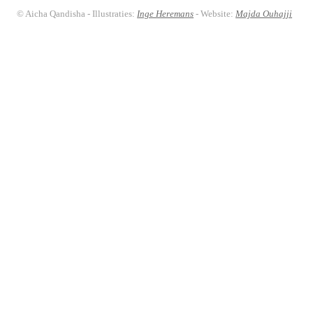
© Aicha Qandisha - Illustraties:
Inge Heremans
- Website:
Majda Ouhajji