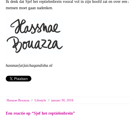
Ik denk dat Sjef het reptielenbrein vooral vol in zijn hoofd zat en over ee
mensen moet gaan nadenken.
hassnae[at]aichaqandisha.nl
Hassnae Bouazza
//
Lifestyle
//
januari 30, 2016
Een reactie op “
Sjef het reptielenbrein
”