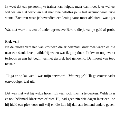
Ik weet dat een persoonlijke trainer kan helpen, maar dan moet je er wel ee
wat wel en niet werkt en niet met loze beloftes jouw laat aanmodderen terwi
stuurt. Facturen waar je bovendien een lening voor moet afsluiten, want goe
Wat niet werkt, is een of ander agressieve Bokito die je van je geld af probe
Plek vrij
Na de talloze verhalen van vrouwen die er helemaal klaar mee waren en di
naar een slank leven, wilde hij weten wat ik ging doen. Ik kwam nog even t
terloops en aan het begin van het gesprek had genoemd. Dat moest van tev
betaald.
‘Ik ga er op kauwen’, was mijn antwoord. ‘Wat zeg je?’ ‘Ik ga erover naden
eenvoudiger taal uit.
Dat was niet wat hij wilde horen. Er viel toch niks na te denken. Wilde ik n
er nou hélémaal klaar mee of niet. Hij had geen zin drie dagen later een ‘ne
hij hield een plek voor mij vrij en die kon hij dan aan iemand anders geven