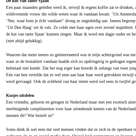
De kut van tante Sjaan
Een paar maanden geleden werd ik, terwijl ik ergens koffie zat te drinken,
wildvreemde vrouw die wilde weten waar ik vandaan kwam. ‘Uit Amsterdam
‘Nee, waar kom je écht vandaan!’ drong ze ongeduldig aan. Ineens begreep 
‘Uit Den Haag’ zei ik vals. Ze rolde met haar ogen over zoveel stupiditeit. 
de kut van tante Sjaan’ kunnen zingen. Maar ik word een dagje ouder en be
(niet altijd gelukkig).
Waarom dat mens ineens zo geïnteresseerd was in mijn achtergrond was me
waar ze de brutaliteit vandaan haalde zich zo opdringerig te gedragen tege
helemaal niet kende. Dat het nog erger kan hoorde ik onlangs van twee jo
Eén van hen vertelde dat ze wel eens aan haar haar werd getrokken terwijl er
werd gevraagd. Ook de echtheid van haar tieten werd wel eens in twijfel ge
Kusjes uitdelen
Een vriendin, geboren en getogen in Nederland maar met een exotisch uiterl
neerbuigende complimenten voor haar uitstekende kennis van de Nederland
mensen dit? Wat bezielt ze?
Soms denk ik wel eens dat veel mensen vinden dat ze zich in de openbare 