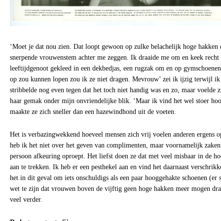
‘Moet je dat nou zien. Dat loopt gewoon op zulke belachelijk hoge hakken 
snerpende vrouwenstem achter me zeggen. Ik draaide me om en keek recht i
leeftijdgenoot gekleed in een dekbedjas, een rugzak om en op gymschoenen.
op zou kunnen lopen zou ik ze niet dragen. Mevrouw’ zei ik ijzig terwijl ik
stribbelde nog even tegen dat het toch niet handig was en zo, maar voelde zi
haar gemak onder mijn onvriendelijke blik. ‘Maar ik vind het wel stoer hoo
maakte ze zich sneller dan een hazewindhond uit de voeten.
Het is verbazingwekkend hoeveel mensen zich vrij voelen anderen ergens o
heb ik het niet over het geven van complimenten, maar voornamelijk zaken 
persoon afkeuring oproept. Het liefst doen ze dat met veel misbaar in de 
aan te trekken. Ik heb er een pesthekel aan en vind het daarnaast verschrik
het in dit geval om iets onschuldigs als een paar hooggehakte schoenen (er 
wet te zijn dat vrouwen boven de vijftig geen hoge hakken meer mogen dra
veel verder.