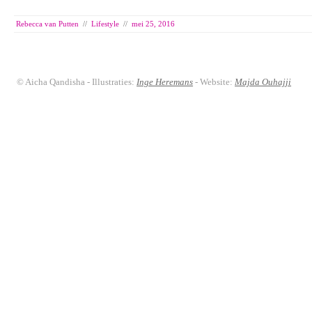
Rebecca van Putten
//
Lifestyle
//
mei 25, 2016
© Aicha Qandisha - Illustraties:
Inge Heremans
- Website:
Majda Ouhajji