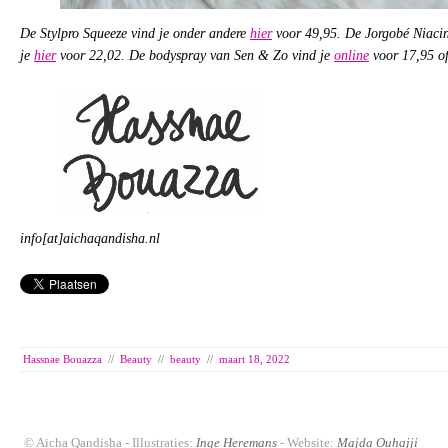
De Stylpro Squeeze vind je onder andere
hier
voor 49,95. De Jorgobé Niacin
je
hier
voor 22,02. De bodyspray van Sen & Zo vind je
online
voor 17,95 of
info[at]aichaqandisha.nl
Hassnae Bouazza
//
Beauty
//
beauty
//
maart 18, 2022
© Aicha Qandisha - Illustraties:
Inge Heremans
- Website:
Majda Ouhajji