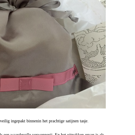
veilig ingepakt binnenin het prachtige satijnen tasje.
s een waardevolle verwennerij. En het uitpakken ervan is als