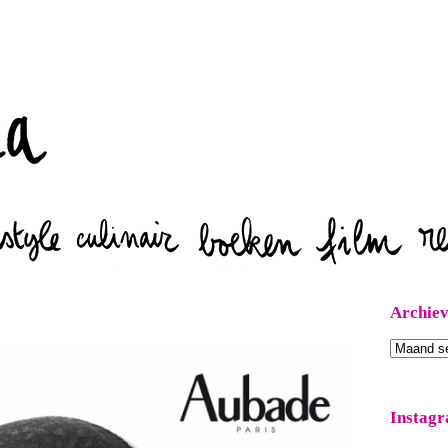
Zoeken
Archie
Archieven
Instag