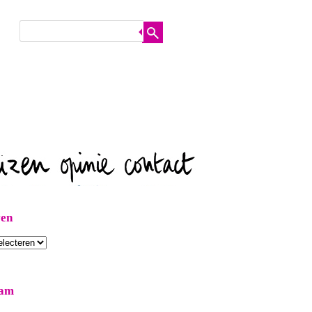
ven
ram