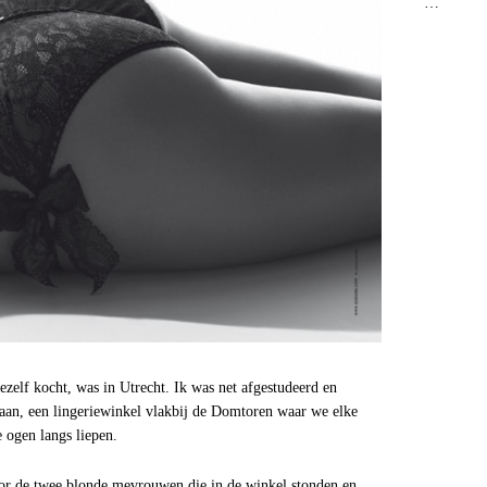
…
mezelf kocht, was in Utrecht. Ik was net afgestudeerd en
 gaan, een lingeriewinkel vlakbij de Domtoren waar we elke
 ogen langs liepen.
door de twee blonde mevrouwen die in de winkel stonden en