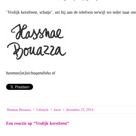
‘Vrolijk kerstfeest, schatje’, zei hij aan de telefoon terwijl we ieder naar on
hassnae[at]aichaqandisha.nl
Hassnae Bouazza
//
Lifestyle
//
kerst
//
december 23, 2014
Een reactie op “
Vrolijk kerstfeest
”