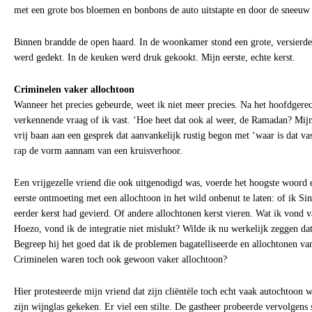
met een grote bos bloemen en bonbons de auto uitstapte en door de sneeuw 
Binnen brandde de open haard. In de woonkamer stond een grote, versierde
werd gedekt. In de keuken werd druk gekookt. Mijn eerste, echte kerst.
Criminelen vaker allochtoon
Wanneer het precies gebeurde, weet ik niet meer precies. Na het hoofdgerec
verkennende vraag of ik vast. ‘Hoe heet dat ook al weer, de Ramadan? Mij
vrij baan aan een gesprek dat aanvankelijk rustig begon met ‘waar is dat v
rap de vorm aannam van een kruisverhoor.
Een vrijgezelle vriend die ook uitgenodigd was, voerde het hoogste woord e
eerste ontmoeting met een allochtoon in het wild onbenut te laten: of ik Sin
eerder kerst had gevierd. Of andere allochtonen kerst vieren. Wat ik vond v
Hoezo, vond ik de integratie niet mislukt? Wilde ik nu werkelijk zeggen da
Begreep hij het goed dat ik de problemen bagatelliseerde en allochtonen van 
Criminelen waren toch ook gewoon vaker allochtoon?
Hier protesteerde mijn vriend dat zijn cliëntèle toch echt vaak autochtoon wa
zijn wijnglas gekeken. Er viel een stilte. De gastheer probeerde vervolgens