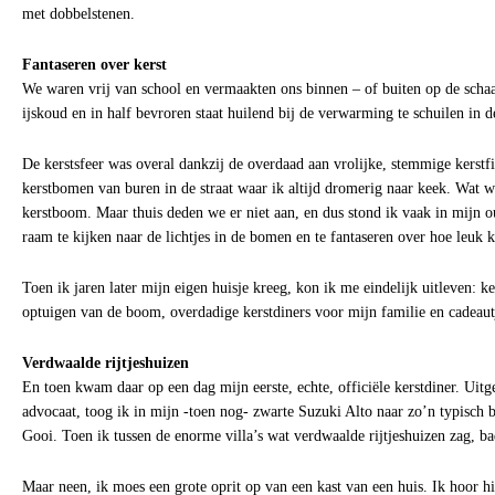
met dobbelstenen.
Fantaseren over kerst
We waren vrij van school en vermaakten ons binnen – of buiten op de scha
ijskoud en in half bevroren staat huilend bij de verwarming te schuilen in 
De kerstsfeer was overal dankzij de overdaad aan vrolijke, stemmige kerstf
kerstbomen van buren in de straat waar ik altijd dromerig naar keek. Wat w
kerstboom. Maar thuis deden we er niet aan, en dus stond ik vaak in mijn 
raam te kijken naar de lichtjes in de bomen en te fantaseren over hoe leuk k
Toen ik jaren later mijn eigen huisje kreeg, kon ik me eindelijk uitleven: ker
optuigen van de boom, overdadige kerstdiners voor mijn familie en cadeau
Verdwaalde rijtjeshuizen
En toen kwam daar op een dag mijn eerste, echte, officiële kerstdiner. Uit
advocaat, toog ik in mijn -toen nog- zwarte Suzuki Alto naar zo’n typisch b
Gooi. Toen ik tussen de enorme villa’s wat verdwaalde rijtjeshuizen zag, bad
Maar neen, ik moes een grote oprit op van een kast van een huis. Ik hoor hier