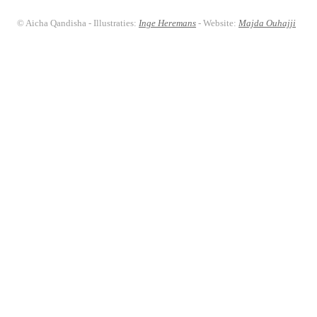
© Aicha Qandisha - Illustraties:
Inge Heremans
- Website:
Majda Ouhajji