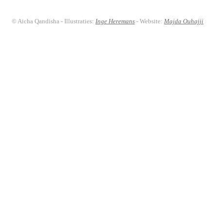
© Aicha Qandisha - Illustraties:
Inge Heremans
- Website:
Majda Ouhajji