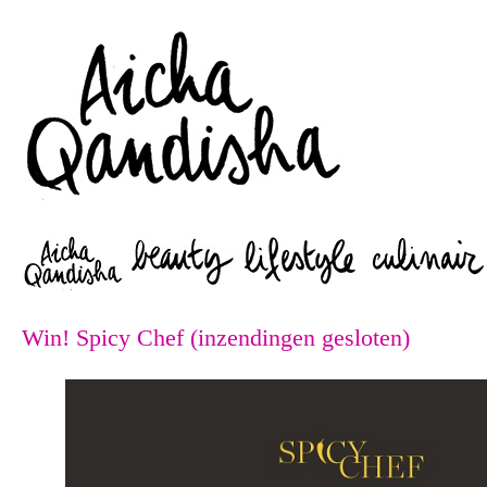
Zoeken
Win! Spicy Chef (inzendingen gesloten)