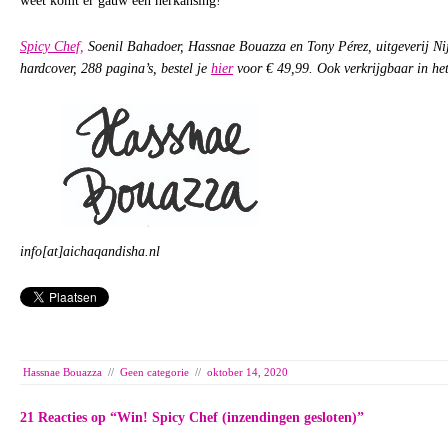
weet komt er gauw een herkansing!
Spicy Chef,
Soenil Bahadoer, Hassnae Bouazza en Tony Pérez, uitgeverij N
hardcover, 288 pagina’s, bestel je
hier
voor € 49,99. Ook verkrijgbaar in he
info[at]aichaqandisha.nl
Hassnae Bouazza
//
Geen categorie
//
oktober 14, 2020
21 Reacties op “
Win! Spicy Chef (inzendingen gesloten)
”