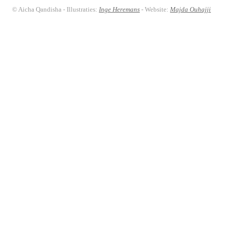
© Aicha Qandisha - Illustraties:
Inge Heremans
- Website:
Majda Ouhajji