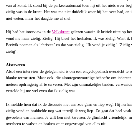
van af komt. Ik stond bij de parkeerautomaat toen hij uit het niets weer bego
zielig was in de krant. Het was me niet duidelijk waar hij het over had, en 
niet weten, maar het daagde me al snel.
Hij had het interview in de
Volkskrant
gelezen waarin ik kritiek uitte op he
vond me maar zielig. Zielig. Hij bleef het herhalen. Ik was zielig. Want ik
Breivik noemen als ‘christen’ en dat was zielig. ‘Ik vond je zielig.’ ‘Zielig 
zielig’.
Afserveren
Alsof een interview de gelegenheid is om een encyclopedisch overzicht te sc
blanke terroristen. Maar ook: die alomtegenwoordige behoefte om iedereen d
meteen opdringerig af te serveren. Met zijn onsmakelijke tanden, verwaaide 
vertelde hij me wel even dat ik zielig was.
Ik meldde hem dat ik de discussie niet aan zou gaan en liep weg. Hij herhaa
zielig vond en brabbelde nog wat terwijl ik weg liep. Zo gaat dat heel vaak
gevoelens van mensen. Je wilt hen niet kwetsen. Je glimlacht vriendelijk, m
overheen te walsen en braken ze er ongevraagd van alles uit.