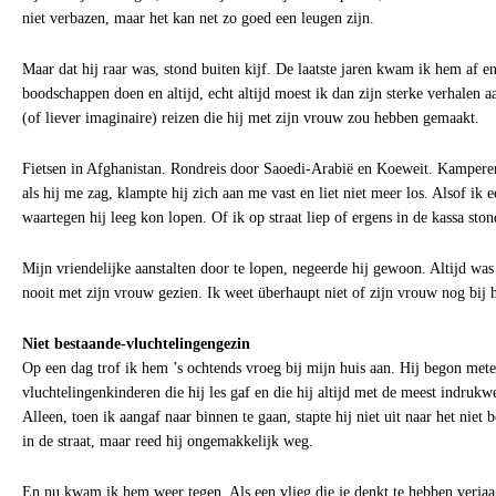
niet verbazen, maar het kan net zo goed een leugen zijn.
Maar dat hij raar was, stond buiten kijf. De laatste jaren kwam ik hem af en
boodschappen doen en altijd, echt altijd moest ik dan zijn sterke verhalen 
(of liever imaginaire) reizen die hij met zijn vrouw zou hebben gemaakt.
Fietsen in Afghanistan. Rondreis door Saoedi-Arabië en Koeweit. Kamperen
als hij me zag, klampte hij zich aan me vast en liet niet meer los. Alsof ik 
waartegen hij leeg kon lopen. Of ik op straat liep of ergens in de kassa ston
Mijn vriendelijke aanstalten door te lopen, negeerde hij gewoon. Altijd was
nooit met zijn vrouw gezien. Ik weet überhaupt niet of zijn vrouw nog bij 
Niet bestaande-vluchtelingengezin
Op een dag trof ik hem ’s ochtends vroeg bij mijn huis aan. Hij begon met
vluchtelingenkinderen die hij les gaf en die hij altijd met de meest indrukw
Alleen, toen ik aangaf naar binnen te gaan, stapte hij niet uit naar het niet
in de straat, maar reed hij ongemakkelijk weg.
En nu kwam ik hem weer tegen. Als een vlieg die je denkt te hebben verja