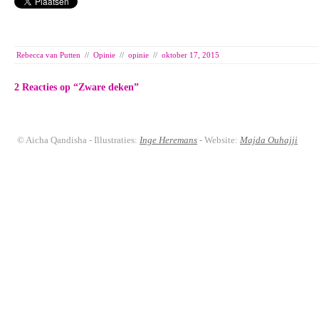
Rebecca van Putten
//
Opinie
//
opinie
//
oktober 17, 2015
2 Reacties op “
Zware deken
”
© Aicha Qandisha - Illustraties:
Inge Heremans
- Website:
Majda Ouhajji