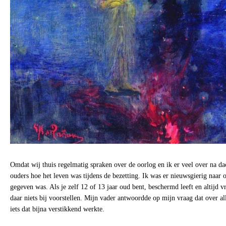
Omdat wij thuis regelmatig spraken over de oorlog en ik er veel over na da
ouders hoe het leven was tijdens de bezetting. Ik was er nieuwsgierig naar 
gegeven was. Als je zelf 12 of 13 jaar oud bent, beschermd leeft en altijd v
daar niets bij voorstellen. Mijn vader antwoordde op mijn vraag dat over a
iets dat bijna verstikkend werkte.