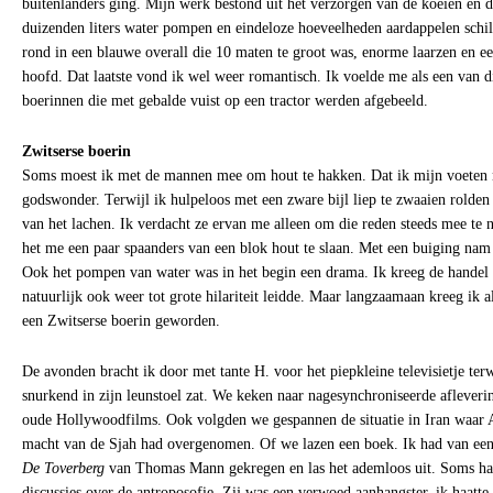
buitenlanders ging. Mijn werk bestond uit het verzorgen van de koeien en 
duizenden liters water pompen en eindeloze hoeveelheden aardappelen schill
rond in een blauwe overall die 10 maten te groot was, enorme laarzen en 
hoofd. Dat laatste vond ik wel weer romantisch. Ik voelde me als een van d
boerinnen die met gebalde vuist op een tractor werden afgebeeld.
Zwitserse boerin
Soms moest ik met de mannen mee om hout te hakken. Dat ik mijn voeten 
godswonder. Terwijl ik hulpeloos met een zware bijl liep te zwaaien rolde
van het lachen. Ik verdacht ze ervan me alleen om die reden steeds mee te 
het me een paar spaanders van een blok hout te slaan. Met een buiging nam 
Ook het pompen van water was in het begin een drama. Ik kreeg de handel 
natuurlijk ook weer tot grote hilariteit leidde. Maar langzaamaan kreeg ik a
een Zwitserse boerin geworden.
De avonden bracht ik door met tante H. voor het piepkleine televisietje ter
snurkend in zijn leunstoel zat. We keken naar nagesynchroniseerde aflever
oude Hollywoodfilms. Ook volgden we gespannen de situatie in Iran waar 
macht van de Sjah had overgenomen. Of we lazen een boek. Ik had van een v
De Toverberg
van Thomas Mann gekregen en las het ademloos uit. Soms hadd
discussies over de antroposofie. Zij was een verwoed aanhangster, ik haatte