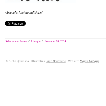
rebecca[at]aichaqandisha.nl
Rebecca van Putten
//
Lifestyle
//
december 10, 2014
© Aicha Qandisha - Illustraties:
Inge Heremans
- Website:
Majda Ouhajji