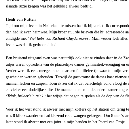
slaande ruzie kregen was het gelukkig alweer bedtijd.
Heidi von Putten
Tijd om mijn leven in Nederland te missen had ik bijna niet. Ik correspon
dan had ik even heimwee. Mijn broer stuurde brieven die hij adresseerde aa
eindigde met
‘Viel liebs von Richard Claydermann’
. Maar verder leek alles
leven was dat ik gedroomd had.
Een bruisend uitgaansleven was natuurlijk ook niet te vinden daar in de Zw
uitjes waren optredens van de plaatselijke dames gymnastiekverenging en een
Verder werd ik eens meegenomen naar een familiefeestje waar tot mijn ver
gescheiden werden gehouden. Terwijl de gastvrouw de dames haar nieuwe sp
mannen lachen en zuipen. Toen ik zei dat ik dat belachelijk vond vloog de 
en viel er een dodelijke stilte. De mannen namen in de andere kamer nog e
‘Trink, brüderlein trink’
: het wijsje dat begon te spelen als de dop van de f
Voor ik het wist stond ik alweer met mijn koffers op het station om terug t
was 8 kilo zwaarder en had blozend rode wangen gekregen. Om 8 uur ’s-avo
later stond ik alweer met een joint in mijn handen in het Paard van Troje.