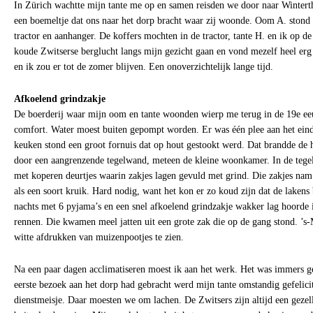
In Zürich wachtte mijn tante me op en samen reisden we door naar Wintert
een boemeltje dat ons naar het dorp bracht waar zij woonde. Oom A. stond 
tractor en aanhanger. De koffers mochten in de tractor, tante H. en ik op d
koude Zwitserse berglucht langs mijn gezicht gaan en vond mezelf heel erg
en ik zou er tot de zomer blijven. Een onoverzichtelijk lange tijd.
Afkoelend grindzakje
De boerderij waar mijn oom en tante woonden wierp me terug in de 19e e
comfort. Water moest buiten gepompt worden. Er was één plee aan het einde
keuken stond een groot fornuis dat op hout gestookt werd. Dat brandde de
door een aangrenzende tegelwand, meteen de kleine woonkamer. In de tegel
met koperen deurtjes waarin zakjes lagen gevuld met grind. Die zakjes nam
als een soort kruik. Hard nodig, want het kon er zo koud zijn dat de lakens 
nachts met 6 pyjama’s en een snel afkoelend grindzakje wakker lag hoorde
rennen. Die kwamen meel jatten uit een grote zak die op de gang stond. ’s-
witte afdrukken van muizenpootjes te zien.
Na een paar dagen acclimatiseren moest ik aan het werk. Het was immers g
eerste bezoek aan het dorp had gebracht werd mijn tante omstandig gefelicit
dienstmeisje. Daar moesten we om lachen. De Zwitsers zijn altijd een gezel