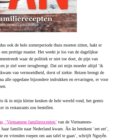
us ook de hele zomerperiode thuis moeten zitten, hakt er
p een prettige manier. Het weekt je los van de dagelijkse
innentreedt waar de politiek er niet toe doet, de pijn van
en je ziel weer terugbrengt. Dat zei mijn moeder altijd ‘ik
ijkwam van vermoeidheid, dorst of ziekte. Reizen brengt de
 na alle opgedane bijzondere indrukken en ervaringen, er voor
nen.
eis ik in mijn kleine keuken de hele wereld rond, het gemis
r in restaurants zou bestellen.
n, ‘Vietnamese familierecepten’
van de Vietnamees-
 haar familie naar Nederland kwam. Ăn ăn betekent ‘eet eet’,
e en vrienden roepen om aan tafel te gaan’, schrijft Nguyễn.