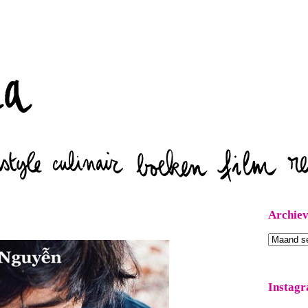
Zoeken
Archie
Archieven
Instag