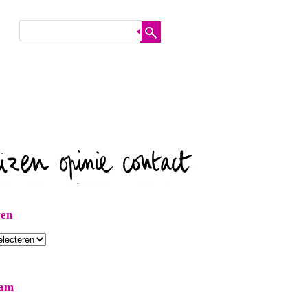
ven
ram