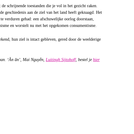
de schrijnende toestanden die je vol in het gezicht raken.
 de geschiedenis aan de ziel van het land heeft geknaagd. Het
 te verduren gehad: een afschuwelijke oorlog doorstaan,
unisme en worstelt nu met het opgekomen consumentisme.
kend, hun ziel is intact gebleven, gered door de weelderige
aan. ‘Ăn ăn’, Mai Nguyễn,
Luitingh Sijtohoff
, bestel je
hier