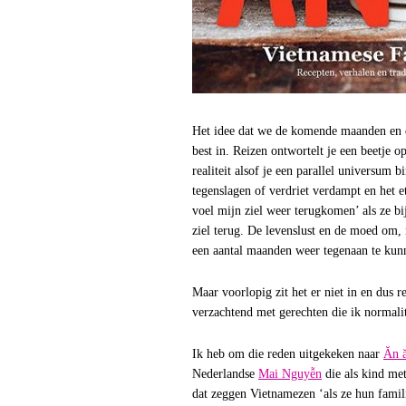
Het idee dat we de komende maanden en d
best in. Reizen ontwortelt je een beetje o
realiteit alsof je een parallel universum b
tegenslagen of verdriet verdampt en het et
voel mijn ziel weer terugkomen’ als ze b
ziel terug. De levenslust en de moed om,
een aantal maanden weer tegenaan te kun
Maar voorlopig zit het er niet in en dus r
verzachtend met gerechten die ik normalite
Ik heb om die reden uitgekeken naar
Ăn ă
Nederlandse
Mai Nguyễn
die als kind met
dat zeggen Vietnamezen ‘als ze hun famili