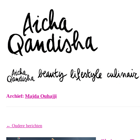
Zoeken
Archief:
Majda Ouhajji
Berichtnavigatie
←
Oudere berichten