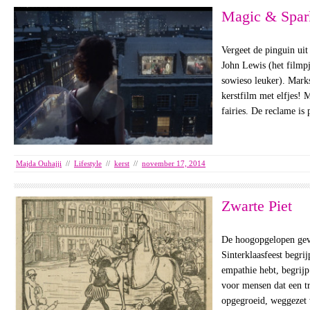
Magic & Spar
Vergeet de pinguin uit
John Lewis (het filmpj
sowieso leuker). Mark
kerstfilm met elfjes!
fairies. De reclame is
Majda Ouhajji
//
Lifestyle
//
kerst
//
november 17, 2014
Zwarte Piet
De hoogopgelopen gev
Sinterklaasfeest begrij
empathie hebt, begrijp 
voor mensen dat een tr
opgegroeid, weggezet 