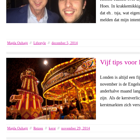
Hoes. In krakkemikkig
dat eh.. tsja, wat eigen
melden dat mijn inten
Majda Ouhajji
//
Lifestyle
//
december 5, 2014
Vijf tips voor
Londen is altijd een fi
november is de Engels
anderhalve maand lang 
zijn. Als de kerstverli
kerstmarkten zich ver
Majda Ouhajji
//
Reizen
//
kerst
//
november 29, 2014