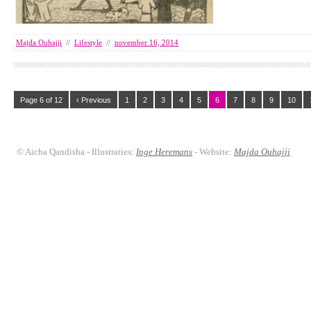
Majda Ouhajji
//
Lifestyle
//
november 16, 2014
Page 6 of 12
‹ Previous
1
2
3
4
5
6
7
8
9
10
© Aicha Qandisha - Illustraties:
Inge Heremans
- Website:
Majda Ouhajji