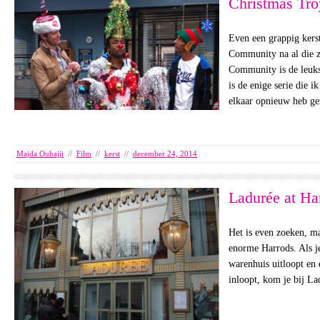
Christmas Tro
Even een grappig kers
Community na al die z
Community is de leuks
is de enige serie die i
elkaar opnieuw heb g
Majda Ouhajji
//
Film
//
kerst
//
december 24, 2014
Ladurée at Ha
Het is even zoeken, maa
enorme Harrods. Als je
warenhuis uitloopt en 
inloopt, kom je bij L