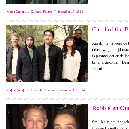
Majda Ouhajji
//
Culinair
,
Reizen
//
december 17, 2014
Carol of the B
Aaaah, het is weer de 
de eeuwige, altijd maar
is jammer dat er de laa
bij zijn gekomen. Da
Carol of…
Majda Ouhajji
//
Lifestyle
//
kerst
//
december 10, 2014
Robbie en On
Smullen is het, het rel
Robbie Hasselt over z