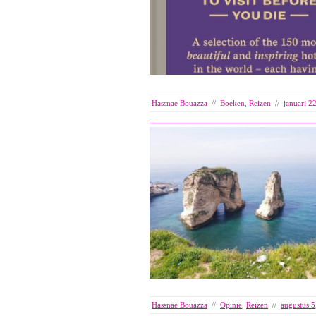
Hassnae Bouazza
//
Boeken
,
Reizen
//
januari 2
Hassnae Bouazza
//
Opinie
,
Reizen
//
augustus 5