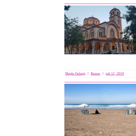
Majda Ouhajji
//
Reizen
//
juli 12, 2019