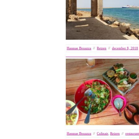
Hassnae Bouazza
//
Reizen
//
december 8, 2018
Hassnae Bouazza
//
Culinair
,
Reizen
//
restauran