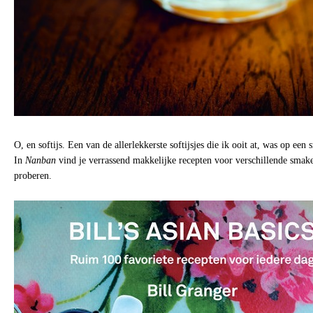
O, en softijs. Een van de allerlekkerste softijsjes die ik ooit at, was op ee
In
Nanban
vind je verrassend makkelijke recepten voor verschillende smake
proberen.