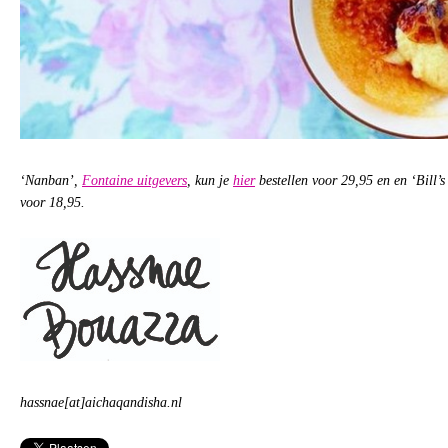
‘Nanban’,
Fontaine uitgevers
, kun je
hier
bestellen voor 29,95 en en ‘Bill’s
voor 18,95.
hassnae[at]aichaqandisha.nl