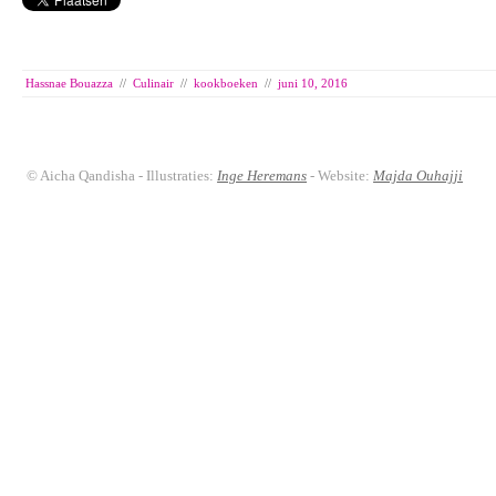
Hassnae Bouazza
//
Culinair
//
kookboeken
//
juni 10, 2016
© Aicha Qandisha - Illustraties:
Inge Heremans
- Website:
Majda Ouhajji