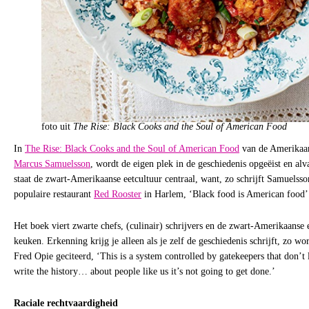
foto uit
The Rise: Black Cooks and the Soul of American Food
In
The Rise: Black Cooks and the Soul of American Food
van de Amerikaan
Marcus Samuelsson
, wordt de eigen plek in de geschiedenis opgeëist en alv
staat de zwart-Amerikaanse eetcultuur centraal, want, zo schrijft Samuelss
populaire restaurant
Red Rooster
in Harlem, ‘Black food is American food’
Het boek viert zwarte chefs, (culinair) schrijvers en de zwart-Amerikaans
keuken. Erkenning krijg je alleen als je zelf de geschiedenis schrijft, zo wo
Fred Opie geciteerd, ‘This is a system controlled by gatekeepers that don’t 
write the history… about people like us it’s not going to get done.’
Raciale rechtvaardigheid