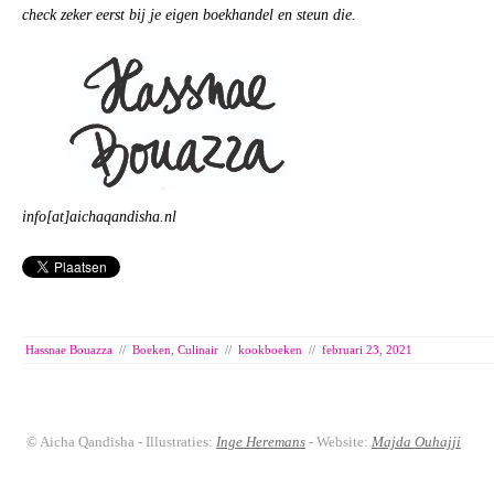
check zeker eerst bij je eigen boekhandel en steun die.
info[at]aichaqandisha.nl
Hassnae Bouazza
//
Boeken
,
Culinair
//
kookboeken
//
februari 23, 2021
© Aicha Qandisha - Illustraties:
Inge Heremans
- Website:
Majda Ouhajji