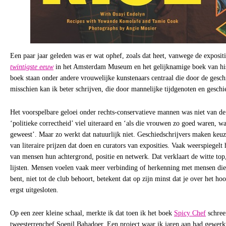
Een paar jaar geleden was er wat ophef, zoals dat heet, vanwege de exposit
twintigste eeuw
in het Amsterdam Museum en het gelijknamige boek van hist
boek staan onder andere vrouwelijke kunstenaars centraal die door de geschi
misschien kan ik beter schrijven, die door mannelijke tijdgenoten en geschi
Het voorspelbare geloei onder rechts-conservatieve mannen was niet van de 
‘politieke correctheid’ viel uiteraard en ‘als die vrouwen zo goed waren, w
geweest’. Maar zo werkt dat natuurlijk niet. Geschiedschrijvers maken keuze
van literaire prijzen dat doen en curators van exposities. Vaak weerspiegelt
van mensen hun achtergrond, positie en netwerk. Dat verklaart de witte top,
lijsten. Mensen voelen vaak meer verbinding of herkenning met mensen die 
bent, niet tot de club behoort, betekent dat op zijn minst dat je over het ho
ergst uitgesloten.
Op een zeer kleine schaal, merkte ik dat toen ik het boek
Spicy Chef
schree
tweesterrenchef Soenil Bahadoer. Een project waar ik jaren aan had gewerkt