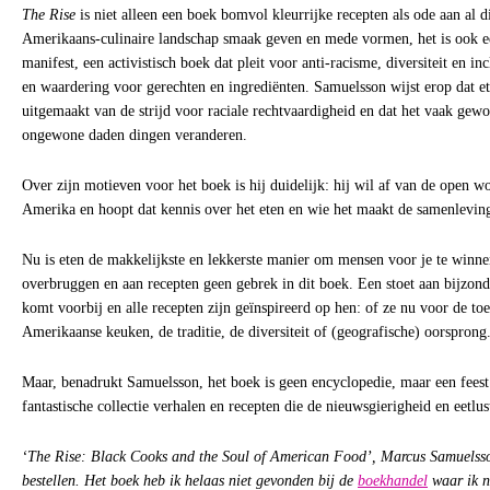
The Rise
is niet alleen een boek bomvol kleurrijke recepten als ode aan al di
Amerikaans-culinaire landschap smaak geven en mede vormen, het is ook e
manifest, een activistisch boek dat pleit voor anti-racisme, diversiteit en i
en waardering voor gerechten en ingrediënten. Samuelsson wijst erop dat ete
uitgemaakt van de strijd voor raciale rechtvaardigheid en dat het vaak gew
ongewone daden dingen veranderen.
Over zijn motieven voor het boek is hij duidelijk: hij wil af van de open wo
Amerika en hoopt dat kennis over het eten en wie het maakt de samenleving
Nu is eten de makkelijkste en lekkerste manier om mensen voor je te winne
overbruggen en aan recepten geen gebrek in dit boek. Een stoet aan bijzonde
komt voorbij en alle recepten zijn geïnspireerd op hen: of ze nu voor de to
Amerikaanse keuken, de traditie, de diversiteit of (geografische) oorsprong
Maar, benadrukt Samuelsson, het boek is geen encyclopedie, maar een feest.
fantastische collectie verhalen en recepten die de nieuwsgierigheid en eetlus
‘The Rise: Black Cooks and the Soul of American Food’, Marcus Samuelss
bestellen. Het boek heb ik helaas niet gevonden bij de
boekhandel
waar ik n