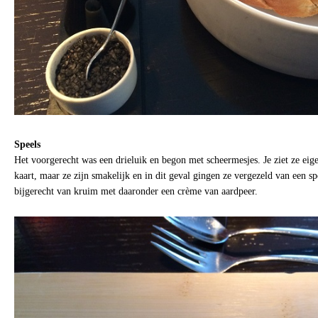
Speels
Het voorgerecht was een drieluik en begon met scheermesjes. Je ziet ze eige
kaart, maar ze zijn smakelijk en in dit geval gingen ze vergezeld van een sp
bijgerecht van kruim met daaronder een crème van aardpeer.