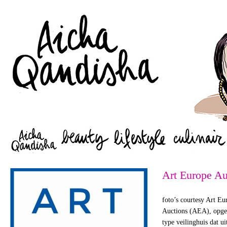
Zoeken
Art Europe Au
foto’s courtesy Art E
Auctions (AEA), opger
type veilinghuis dat ui