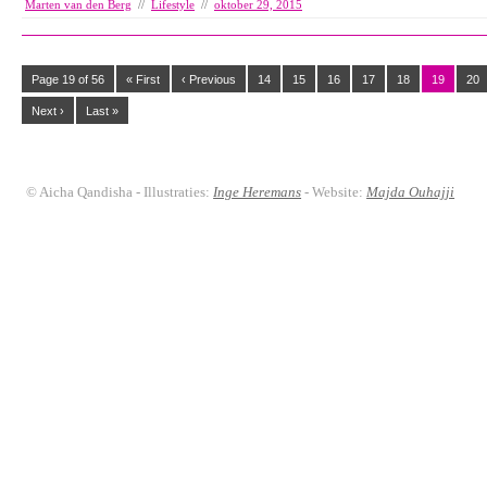
Marten van den Berg
//
Lifestyle
//
oktober 29, 2015
Page 19 of 56
« First
‹ Previous
14
15
16
17
18
19
20
Next ›
Last »
© Aicha Qandisha - Illustraties:
Inge Heremans
- Website:
Majda Ouhajji