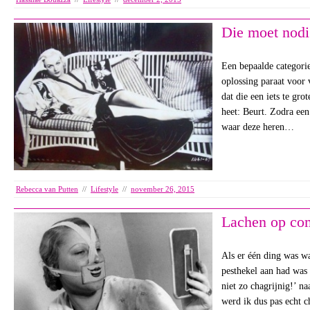
Die moet nodi
Een bepaalde categori
oplossing paraat voor
dat die een iets te gro
heet: Beurt. Zodra een
waar deze heren…
Rebecca van Putten
//
Lifestyle
//
november 26, 2015
Lachen op c
Als er één ding was wa
pesthekel aan had was h
niet zo chagrijnig!’ n
werd ik dus pas echt 