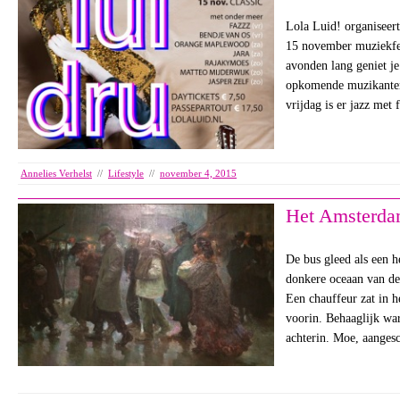
Lola Luid! organiseer
15 november muziekfes
avonden lang geniet je
opkomende muzikante
vrijdag is er jazz me
Annelies Verhelst
//
Lifestyle
//
november 4, 2015
Het Amsterda
De bus gleed als een h
donkere oceaan van de
Een chauffeur zat in h
voorin. Behaaglijk wa
achterin. Moe, aanges