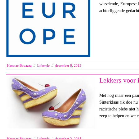
wisselende, Europese l
achterliggende gedach
Hassnae Bouazza
//
Lifestyle
//
december 8, 2015
Lekkers voor 
Met nog maar een paar
Sinterklaas (ik doe nu
racistische plebs niet 
zeep te helpen en we 
Hassnae Bouazza
//
Lifestyle
//
december 2, 2015