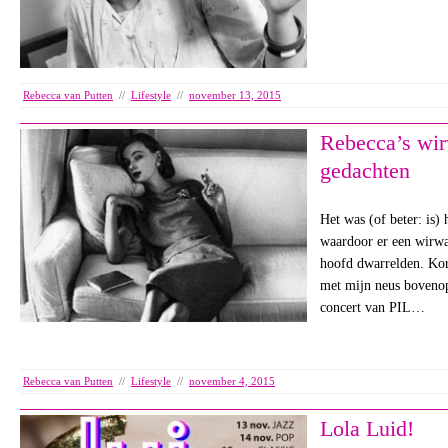
Rebecca van Putten
//
Lifestyle
//
november 13, 2015
Rebecca’s wir
gedachten
Het was (of beter: is) 
waardoor er een wirwa
hoofd dwarrelden. Kor
met mijn neus bovenop
concert van PIL…
Rebecca van Putten
//
Lifestyle
//
november 4, 2015
Lola Luid!