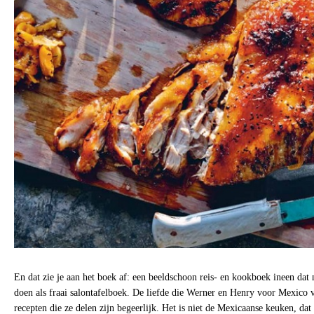
En dat zie je aan het boek af: een beeldschoon reis- en kookboek ineen dat 
doen als fraai salontafelboek. De liefde die Werner en Henry voor Mexico v
recepten die ze delen zijn begeerlijk. Het is niet de Mexicaanse keuken, da