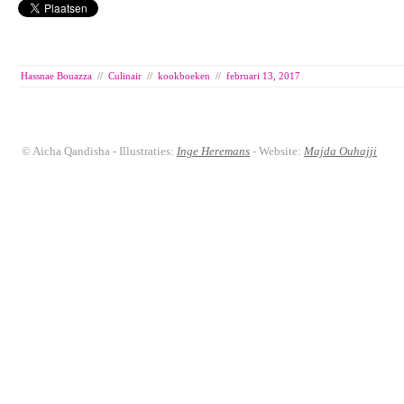
Hassnae Bouazza
//
Culinair
//
kookboeken
//
februari 13, 2017
© Aicha Qandisha - Illustraties:
Inge Heremans
- Website:
Majda Ouhajji