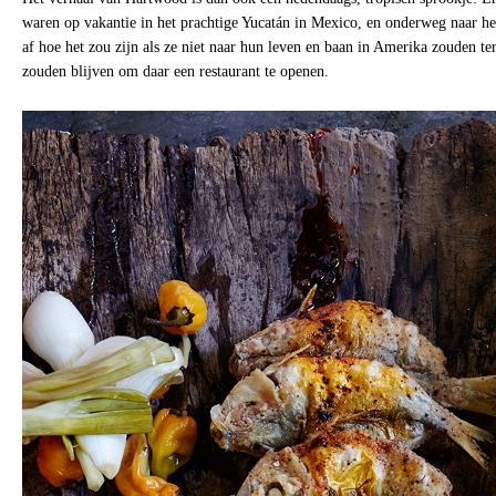
waren op vakantie in het prachtige Yucatán in Mexico, en onderweg naar he
af hoe het zou zijn als ze niet naar hun leven en baan in Amerika zouden t
zouden blijven om daar een restaurant te openen.