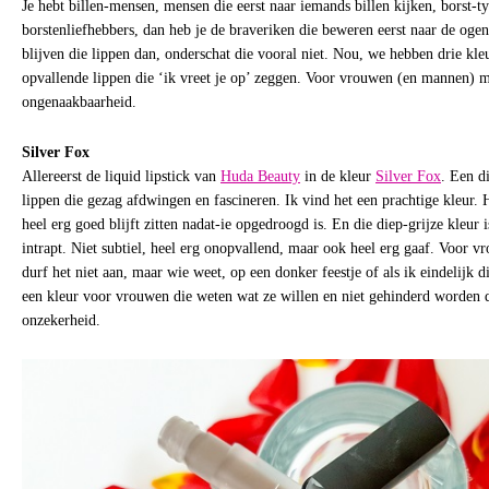
Je hebt billen-mensen, mensen die eerst naar iemands billen kijken, borst-ty
borstenliefhebbers, dan heb je de braveriken die beweren eerst naar de oge
blijven die lippen dan, onderschat die vooral niet. Nou, we hebben drie kl
opvallende lippen die ‘ik vreet je op’ zeggen. Voor vrouwen (en mannen) me
ongenaakbaarheid.
Silver Fox
Allereerst de liquid lipstick van
Huda Beauty
in de kleur
Silver Fox
. Een d
lippen die gezag afdwingen en fascineren. Ik vind het een prachtige kleur. H
heel erg goed blijft zitten nadat-ie opgedroogd is. En die diep-grijze kleur i
intrapt. Niet subtiel, heel erg onopvallend, maar ook heel erg gaaf. Voor v
durf het niet aan, maar wie weet, op een donker feestje of als ik eindelijk di
een kleur voor vrouwen die weten wat ze willen en niet gehinderd worden 
onzekerheid.