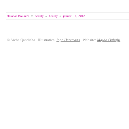
Hassnae Bouazza
//
Beauty
//
beauty
//
januari 16, 2018
© Aicha Qandisha - Illustraties:
Inge Heremans
- Website:
Majda Ouhajji