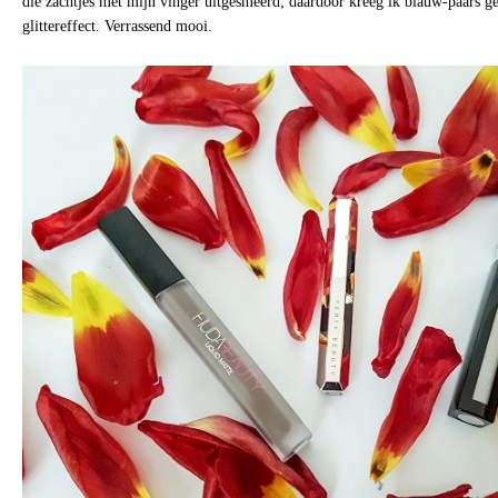
die zachtjes met mijn vinger uitgesmeerd; daardoor kreeg ik blauw-paars g
glittereffect. Verrassend mooi.