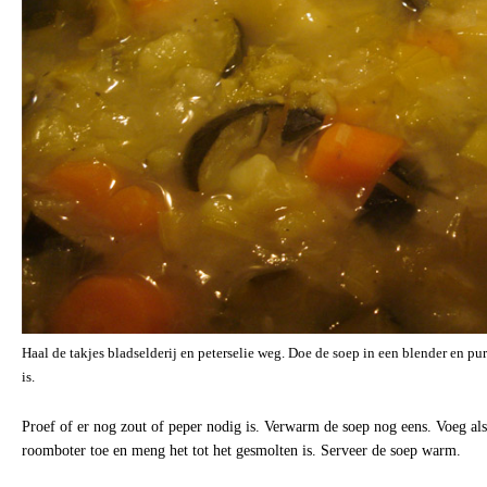
Haal de takjes bladselderij en peterselie weg. Doe de soep in een blender en pu
is.
Proef of er nog zout of peper nodig is. Verwarm de soep nog eens. Voeg als 
roomboter toe en meng het tot het gesmolten is. Serveer de soep warm.