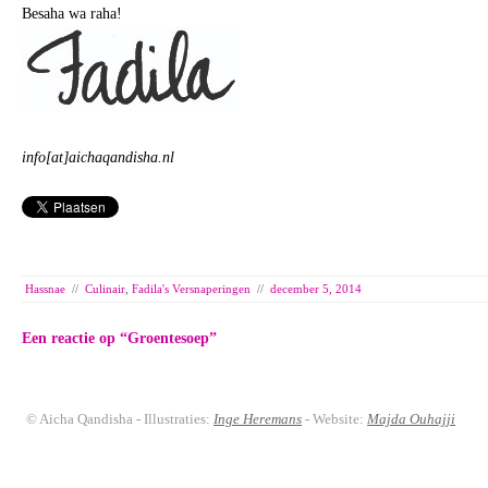
Besaha wa raha!
info[at]aichaqandisha.nl
Hassnae
//
Culinair
,
Fadila's Versnaperingen
//
december 5, 2014
Een reactie op “
Groentesoep
”
© Aicha Qandisha - Illustraties:
Inge Heremans
- Website:
Majda Ouhajji