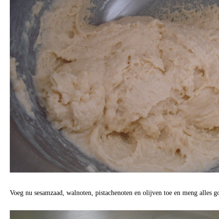
Voeg nu sesamzaad, walnoten, pistachenoten en olijven toe en meng alles g