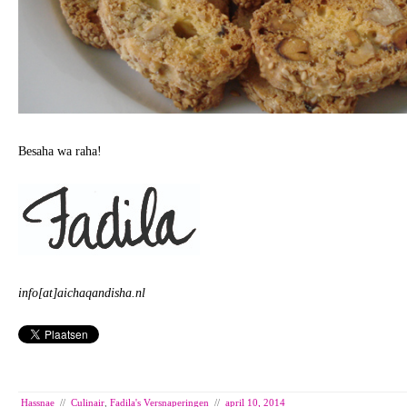
Besaha wa raha!
info[at]aichaqandisha.nl
Hassnae
//
Culinair
,
Fadila's Versnaperingen
//
april 10, 2014