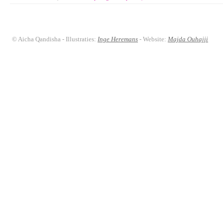
© Aicha Qandisha - Illustraties:
Inge Heremans
- Website:
Majda Ouhajji