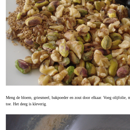
Meng de bloem, griesmeel, bakpoeder en zout door elkaar. Voeg olijfolie, m
toe. Het deeg is kleverig.