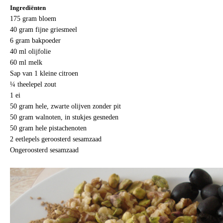
Ingrediënten
175 gram bloem
40 gram fijne griesmeel
6 gram bakpoeder
40 ml olijfolie
60 ml melk
Sap van 1 kleine citroen
¼ theelepel zout
1 ei
50 gram hele, zwarte olijven zonder pit
50 gram walnoten, in stukjes gesneden
50 gram hele pistachenoten
2 eetlepels geroosterd sesamzaad
Ongeroosterd sesamzaad