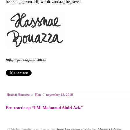
hebben gegeven. Hij wordt vandaag begraven.
info[at]aichaqandisha.nl
Hassnae Bouazza
//
Film
//
november 13, 2016
Een reactie op “
I.M. Mahmoud Abdel Aziz
”
© Aicha Qandisha - Illustraties:
Inge Heremans
- Website:
Majda Ouhajji