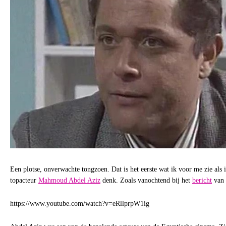
Een plotse, onverwachte tongzoen. Dat is het eerste wat ik voor me zie als 
topacteur
Mahmoud Abdel Aziz
denk. Zoals vanochtend bij het
bericht
van 
https://www.youtube.com/watch?v=eRllprpW1ig