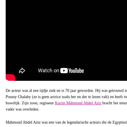
De acteur was al een tijdje ziek en is 70 jaar geworden. Hij was getrouwd me
Poussy Chalaby (ze is geen actrice zoals her en der te lezen valt) en heeft 
huwelijk. Zijn zoon, regisseur
Karim Mahmoud Abdel Aziz
bracht het nieuw
vader was overleden.
Mahmoud Abdel Aziz was een van de legendarische acteurs die de Egyptis