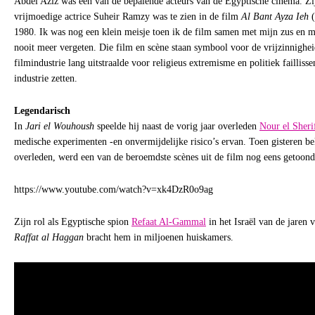
Abdel Aziz was een van de bepalende acteurs van de Egyptische cinema. Zi
vrijmoedige actrice Suheir Ramzy was te zien in de film
Al Bant Ayza Ieh
(
1980. Ik was nog een klein meisje toen ik de film samen met mijn zus en 
nooit meer vergeten. Die film en scène staan symbool voor de vrijzinnighe
filmindustrie lang uitstraalde voor religieus extremisme en politiek faillis
industrie zetten.
Legendarisch
In
Jari el Wouhoush
speelde hij naast de vorig jaar overleden
Nour el Sheri
medische experimenten -en onvermijdelijke risico’s ervan. Toen gisteren b
overleden, werd een van de beroemdste scènes uit de film nog eens getoond
https://www.youtube.com/watch?v=xk4DzR0o9ag
Zijn rol als Egyptische spion
Refaat Al-Gammal
in het Israël van de jaren vi
Raffat al Haggan
bracht hem in miljoenen huiskamers.