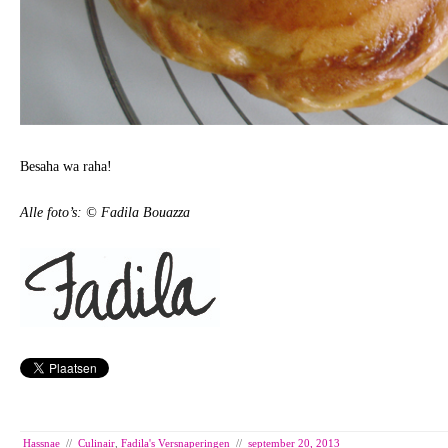
Besaha wa raha!
Alle foto’s: © Fadila Bouazza
Hassnae
//
Culinair
,
Fadila's Versnaperingen
//
september 20, 2013