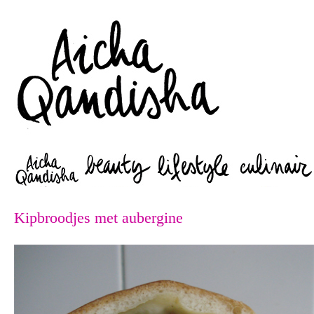
Zoeken
Kipbroodjes met aubergine