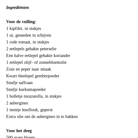
Ingrediënten
Voor de vulling:
1 kipfilet, in stukjes
1 ui, gesneden in schijven
1 rode tomaat, in stukjes
2 eetlepels gehakte peterselie
Een halve eetlepel gehakte koriander
1 eetlepel olijf- of zonnebloemolie
Zout en peper naar smaak
Kwart theelepel gemberpoeder
Snufje saffraan
Snufje kurkumapoeder
1 bolletje mozzarella, in stukjes
2 aubergines
1 teentje knoflook, geperst
Extra olie om de aubergines in te bakken
Voor het deeg
500 gram bloem