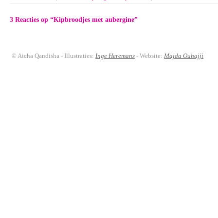
3 Reacties op “
Kipbroodjes met aubergine
”
© Aicha Qandisha - Illustraties:
Inge Heremans
- Website:
Majda Ouhajji