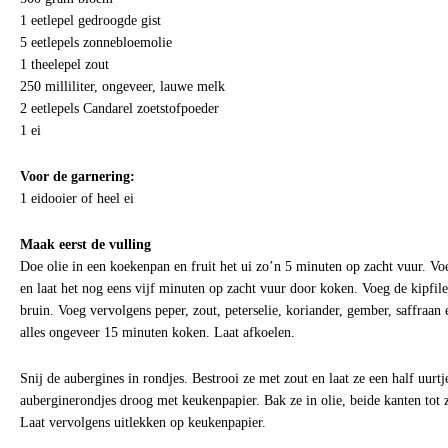
1 eetlepel gedroogde gist
5 eetlepels zonnebloemolie
1 theelepel zout
250 milliliter, ongeveer, lauwe melk
2 eetlepels Candarel zoetstofpoeder
1 ei
Voor de garnering:
1 eidooier of heel ei
Maak eerst de vulling
Doe olie in een koekenpan en fruit het ui zo’n 5 minuten op zacht vuur. V
en laat het nog eens vijf minuten op zacht vuur door koken. Voeg de kipfil
bruin. Voeg vervolgens peper, zout, peterselie, koriander, gember, saffraa
alles ongeveer 15 minuten koken. Laat afkoelen.
Snij de aubergines in rondjes. Bestrooi ze met zout en laat ze een half uurtj
auberginerondjes droog met keukenpapier. Bak ze in olie, beide kanten tot 
Laat vervolgens uitlekken op keukenpapier.