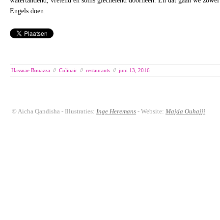
watertandend, vretend en soms giechelend doorheen. En dat gaan we zowel 
Engels doen.
Hassnae Bouazza
//
Culinair
//
restaurants
//
juni 13, 2016
© Aicha Qandisha - Illustraties:
Inge Heremans
- Website:
Majda Ouhajji