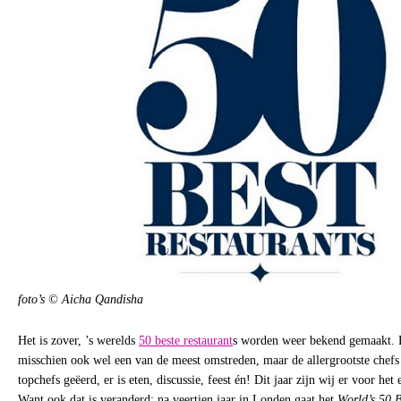
foto’s © Aicha Qandisha
Het is zover, ’s werelds
50 beste restaurant
s worden weer bekend gemaakt. He
misschien ook wel een van de meest omstreden, maar de allergrootste chefs 
topchefs geëerd, er is eten, discussie, feest én! Dit jaar zijn wij er voor het
Want ook dat is veranderd: na veertien jaar in Londen gaat het
World’s 50 B