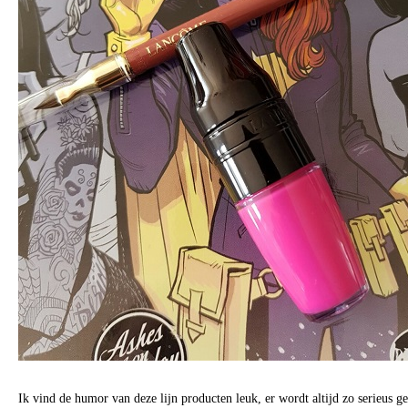
Ik vind de humor van deze lijn producten leuk, er wordt altijd zo serieus g