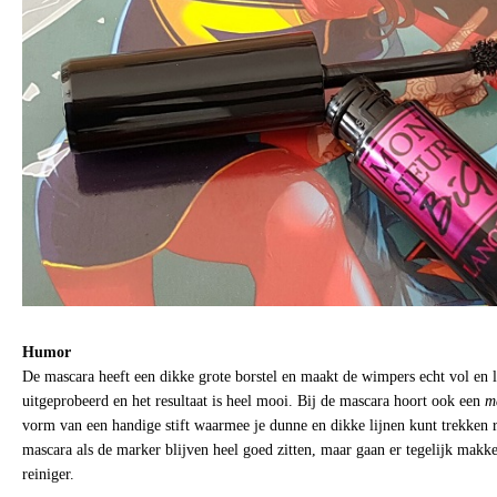
Humor
De mascara heeft een dikke grote borstel en maakt de wimpers echt vol en 
uitgeprobeerd en het resultaat is heel mooi. Bij de mascara hoort ook een
m
vorm van een handige stift waarmee je dunne en dikke lijnen kunt trekken
mascara als de marker blijven heel goed zitten, maar gaan er tegelijk makk
reiniger.