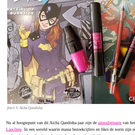
foto’s © Aicha Qandisha
Nu al hoogtepunt van dit Aicha Qandisha-jaar zijn de
uitnodigingen
van het
Lancôme
. In een wereld waarin massa bezoekcijfers en
likes
de norm zijn e