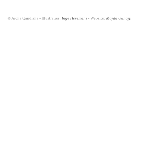
© Aicha Qandisha - Illustraties:
Inge Heremans
- Website:
Majda Ouhajji