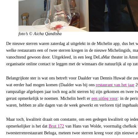
foto’s © Aicha Qandisha
De nieuwe sterren waren zaterdag al uitgelekt in de Michelin app, dus het 
welke restaurants een of twee sterren kregen in de nieuwe Michelingids, maa
vanochtend gewoon door. Uitgekleed, in een leeg DeLaMar theater in Ams
organisatie online contact te leggen met de winnaars die natuurlijk al op za
Belangrijkste ster is wat ons betreft voor Daalder van Dennis Huwaë die zee
wat eerder had mogen komen (Daalder was bij ons
restaurant van het jaar
20
rampzalige afgelopen jaar toch nog acht sterren bij zijn gekomen en twee tw
gerust opmerkelijk te noemen. Michelin heeft er
een uitleg voor
: in de peri
waren, hebben ze alle dagen van de week gewerkt en verloren tijd ingehaal
Maar toch, kwaliteit draait om constante, om een gedegen kwaliteit op ied
opmerkelijker is het dat
Brut 172
van Hans van Wolde, voormalig chefkok v
tweesterrenrestaurant Beluga, meteen twee sterren kreeg voor zijn nieuwe 