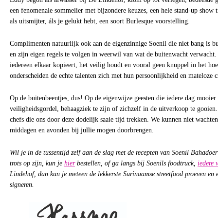
een fenomenale sommelier met bijzondere keuzes, een hele stand-up show t
als uitsmijter, áls je gelukt hebt, een soort Burlesque voorstelling.
Complimenten natuurlijk ook aan de eigenzinnige Soenil die niet bang is bui
en zijn eigen regels te volgen in weerwil van wat de buitenwacht verwacht.
iedereen elkaar kopieert, het veilig houdt en vooral geen knuppel in het ho
onderscheiden de echte talenten zich met hun persoonlijkheid en mateloze cr
Op de buitenbeentjes, dus! Op de eigenwijze geesten die iedere dag mooie
veiligheidsgordel, behaagziek te zijn of zichzelf in de uitverkoop te gooien
chefs die ons door deze dodelijk saaie tijd trekken. We kunnen niet wachte
middagen en avonden bij jullie mogen doorbrengen.
Wil je in de tussentijd zelf aan de slag met de recepten van Soenil Bahadoe
trots op zijn, kun je
hier
bestellen, of ga langs bij Soenils foodtruck,
iedere 
Lindehof, dan kun je meteen de lekkerste Surinaamse streetfood proeven en 
signeren.