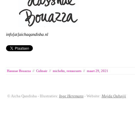
info[at]aichaqandisha.nl
Hassnae Bouazza
//
Culinair
//
michelin
,
restaurants
//
maart 29, 2021
© Aicha Qandisha - Illustraties:
Inge Heremans
- Website:
Majda Ouhajji