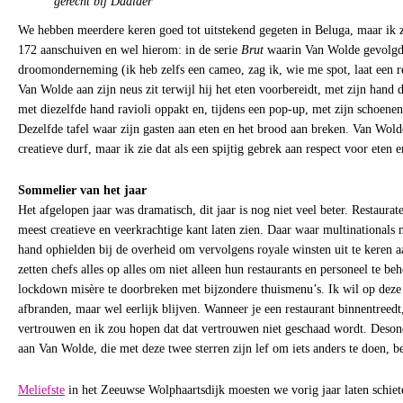
gerecht bij Daalder
We hebben meerdere keren goed tot uitstekend gegeten in Beluga, maar ik zi
172 aanschuiven en wel hierom: in de serie
Brut
waarin Van Wolde gevolgd 
droomonderneming (ik heb zelfs een cameo, zag ik, wie me spot, laat een rea
Van Wolde aan zijn neus zit terwijl hij het eten voorbereidt, met zijn hand 
met diezelfde hand ravioli oppakt en, tijdens een pop-up, met zijn schoenen 
Dezelfde tafel waar zijn gasten aan eten en het brood aan breken. Van Wolde
creatieve durf, maar ik zie dat als een spijtig gebrek aan respect voor eten 
Sommelier van het jaar
Het afgelopen jaar was dramatisch, dit jaar is nog niet veel beter. Restaura
meest creatieve en veerkrachtige kant laten zien. Daar waar multinationals
hand ophielden bij de overheid om vervolgens royale winsten uit te keren 
zetten chefs alles op alles om niet alleen hun restaurants en personeel te 
lockdown misère te doorbreken met bijzondere thuismenu’s. Ik wil op deze
afbranden, maar wel eerlijk blijven. Wanneer je een restaurant binnentreedt,
vertrouwen en ik zou hopen dat dat vertrouwen niet geschaad wordt. Desond
aan Van Wolde, die met deze twee sterren zijn lef om iets anders te doen, b
Meliefste
in het Zeeuwse Wolphaartsdijk moesten we vorig jaar laten schi