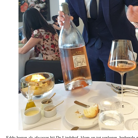
Eddy begon als afwasser bij De Lindehof, klom op tot verlegen, bedeesde ga