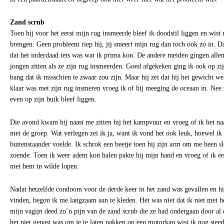
Zand scrub
Toen hij voor het eerst mijn rug insmeerde bleef ik doodstil liggen en wist 
brengen. Geen probleem riep hij, jij smeert mijn rug dan toch ook zo in. Da
dat het inderdaad iets was wat ik prima kon. De andere meiden gingen alle
jongen zitten als ze zijn rug insmeerden. Goed afgekeken ging ik ook op zijn
bang dat ik misschien te zwaar zou zijn. Maar hij zei dat hij het gewicht we
klaar was met zijn rug insmeren vroeg ik of hij meeging de oceaan in. Nee ze
even op zijn buik bleef liggen.
Die avond kwam hij naast me zitten bij het kampvuur en vroeg of ik het na
met de groep. Wat verlegen zei ik ja, want ik vond het ook leuk, hoewel i
buitenstaander voelde. Ik schrok een beetje toen hij zijn arm om me heen sl
zoende. Toen ik weer adem kon halen pakte hij mijn hand en vroeg of ik ee
met hem in wilde lopen.
Nadat hetzelfde condoom voor de derde keer in het zand was gevallen en h
vinden, begon ik me langzaam aan te kleden. Het was niet dat ik niet met 
mijn vagijn deed zo’n pijn van de zand scrub die ze had ondergaan door al
het niet gepast was om je te laten pakken op een motorkap wist ik nog steed