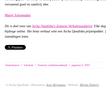
verrassend goed en zandvrij idee.
Martje Schoemaker
Dit is deel twee van
Aicha Qandisha’s Zomerse Verhalenwedstrijd
. Elke dag
bijdrage online. Het beste verhaal wint een Aicha Qandisha prijzenpakket.
inzendingen lezen.
Gastschrijver
//
Lifestyle
//
Zomerse verhalenwedstrijd
//
augustus 3, 2015
© Aicha Qandisha - Illustraties:
Inge Heremans
- Website:
Majda Ouhajji