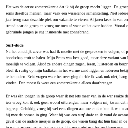
Het was de eerste zomervakantie dat ik bij de groep mocht liggen. De groe
soms dezelfde mensen, maar vaak een wisselende samenstelling. Niet ieder
jaar terug naar dezelfde plek om vakantie te vieren. Al jaren keek in van ee
strand naar de groep en vroeg me toen af waar ze het over hadden. Vooral o
gebruinde jongen je rug insmeerde met zonnebrand.
Surf-dude
Nu het eindelijk zover was had ik moeite met de gesprekken te volgen, of p
boodschap eruit te halen. Mijn Frans was best goed, maar deze variant van
moeilijk te volgen. Alsof ze andere dingen zagen, lezen, luisterden en besp
bleef ik rustig op mijn badlaken in het warme zand liggen en iedereen beki
te bemoeien. Echt vragen waar het over ging durfde ik vaak ook niet, ban
vinden. Dan moest ik weer een zomervakantie alleen doorbrengen.
Er was één jongen in de groep waar ik net iets meer van in de war raakte d
iets vroeg kon ik ook geen woord uitbrengen, maar volgens mij kwam dat n
begreep. Gelukkig vroeg hij wel eens dingen aan me en dan kon ik wat naa
hij mee de oceaan in ging. Want hij was een
surf-
dude
en ik vond de oceaan
geval dan de andere meisjes in de groep, die waren bang dat hun haar in de
in een paardenstaart en begreep ook hier weer niet wat het probleem was.