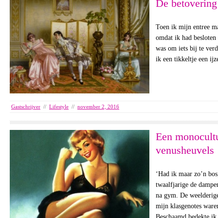
De betovering 
Toen ik mijn entree ma
omdat ik had besloten 
was om iets bij te ver
ik een tikkeltje een i
Gastschrijver
//
Lifestyle
//
november 2, 2016
Een monocultu
venusheuvels
‘Had ik maar zo’n bos,
twaalfjarige de dampe
na gym. De weelderig
mijn klasgenotes ware
Beschaamd bedekte ik 