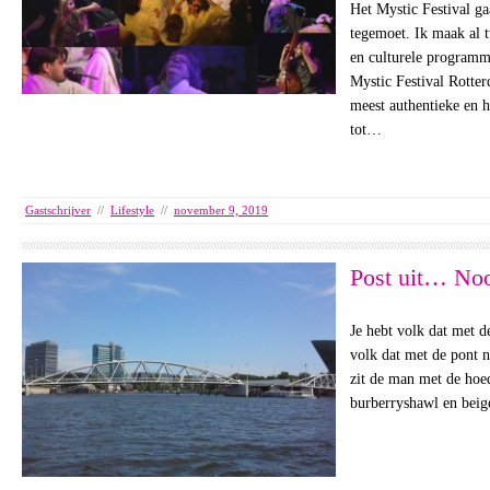
Het Mystic Festival gaa
tegemoet. Ik maak al 
en culturele programm
Mystic Festival Rotter
meest authentieke en h
tot…
Gastschrijver
//
Lifestyle
//
november 9, 2019
Post uit… No
Je hebt volk dat met d
volk dat met de pont n
zit de man met de hoe
burberryshawl en bei