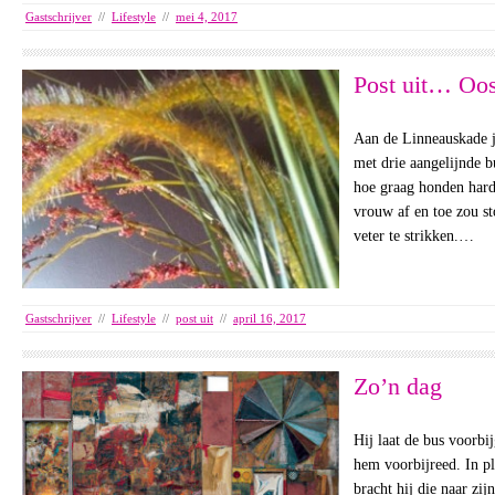
Gastschrijver
//
Lifestyle
//
mei 4, 2017
Post uit… Oos
Aan de Linneauskade j
met drie aangelijnde bu
hoe graag honden hard
vrouw af en toe zou s
veter te strikken.…
Gastschrijver
//
Lifestyle
//
post uit
//
april 16, 2017
Zo’n dag
Hij laat de bus voorbi
hem voorbijreed. In pl
bracht hij die naar zij