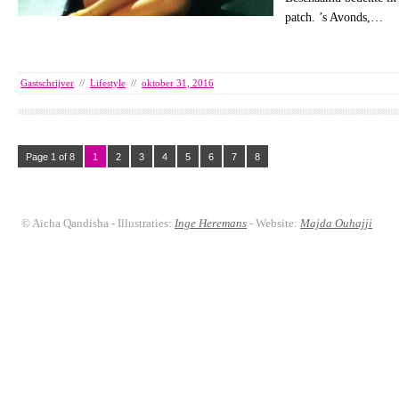
patch. ’s Avonds,…
Gastschrijver
//
Lifestyle
//
oktober 31, 2016
Page 1 of 8
1
2
3
4
5
6
7
8
© Aicha Qandisha - Illustraties:
Inge Heremans
- Website:
Majda Ouhajji