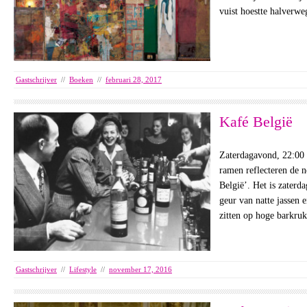
vuist hoestte halverw
Gastschrijver
//
Boeken
//
februari 28, 2017
Kafé België
Zaterdagavond, 22:00 
ramen reflecteren de n
België’. Het is zaterd
geur van natte jassen e
zitten op hoge barkr
Gastschrijver
//
Lifestyle
//
november 17, 2016