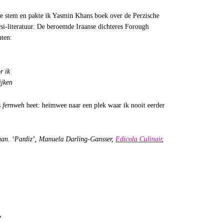
se stem en pakte ik Yasmin Khans boek over de Perzische
si-literatuur. De beroemde Iraanse dichteres Forough
hten:
r ik
ijken
s
fernweh
heet: heimwee naar een plek waar ik nooit eerder
an. ‘Pardiz’, Manuela Darling-Gansser,
Edicola Culinair
,