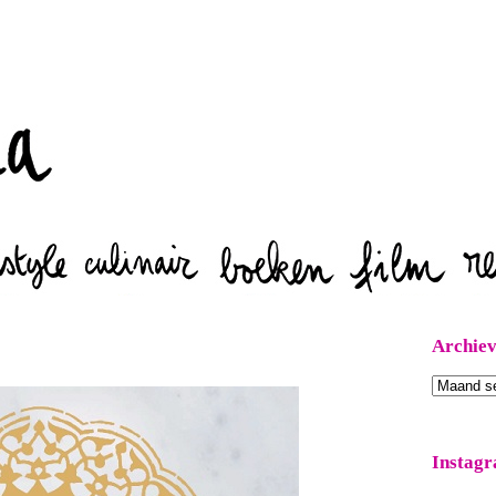
Zoeken
Archie
Archieven
Instag