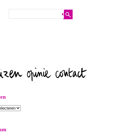
ven
ram