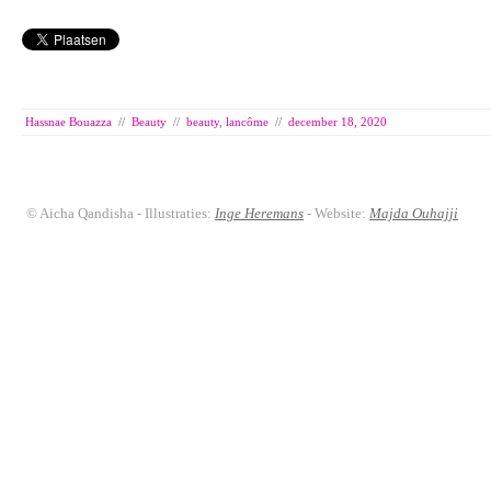
Hassnae Bouazza
//
Beauty
//
beauty
,
lancôme
//
december 18, 2020
© Aicha Qandisha - Illustraties:
Inge Heremans
- Website:
Majda Ouhajji