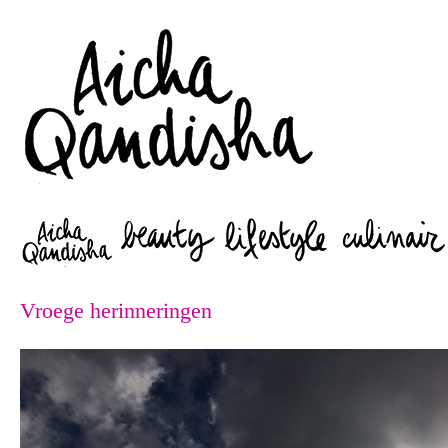
Zoeken
Vroege herinneringen