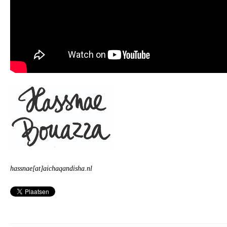
hassnae[at]aichaqandisha.nl