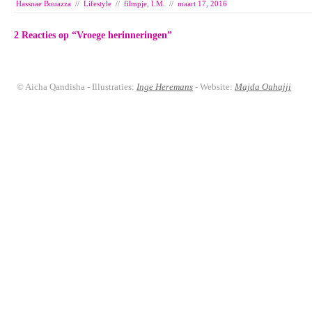
Hassnae Bouazza
//
Lifestyle
//
filmpje
,
I.M.
//
maart 17, 2016
2 Reacties op “
Vroege herinneringen
”
© Aicha Qandisha - Illustraties:
Inge Heremans
- Website:
Majda Ouhajji