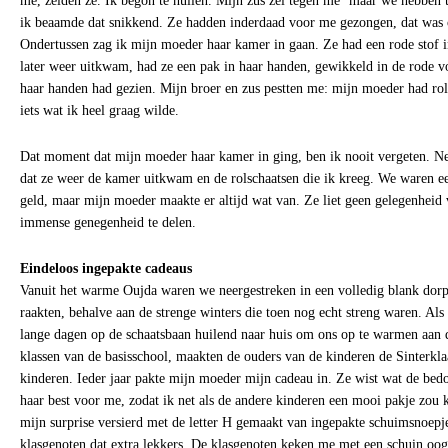
me, zeiden ze. Ik begon te huilen. Mijn zus zei tegen me ‘maar we hebben 
ik beaamde dat snikkend. Ze hadden inderdaad voor me gezongen, dat was 
Ondertussen zag ik mijn moeder haar kamer in gaan. Ze had een rode stof i
later weer uitkwam, had ze een pak in haar handen, gewikkeld in de rode voi
haar handen had gezien. Mijn broer en zus pestten me: mijn moeder had ro
iets wat ik heel graag wilde.
Dat moment dat mijn moeder haar kamer in ging, ben ik nooit vergeten. N
dat ze weer de kamer uitkwam en de rolschaatsen die ik kreeg. We waren ee
geld, maar mijn moeder maakte er altijd wat van. Ze liet geen gelegenheid
immense genegenheid te delen.
Eindeloos ingepakte cadeaus
Vanuit het warme Oujda waren we neergestreken in een volledig blank dor
raakten, behalve aan de strenge winters die toen nog echt streng waren. Als
lange dagen op de schaatsbaan huilend naar huis om ons op te warmen aan 
klassen van de basisschool, maakten de ouders van de kinderen de Sinterkla
kinderen. Ieder jaar pakte mijn moeder mijn cadeau in. Ze wist wat de bedo
haar best voor me, zodat ik net als de andere kinderen een mooi pakje zou 
mijn surprise versierd met de letter H gemaakt van ingepakte schuimsnoepje
klasgenoten dat extra lekkers. De klasgenoten keken me met een schuin oog