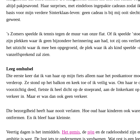
altijd pakjesavond. Haar surprises, met eindeloos ingepakte cadeaus zodat i
basis voor mijn verdere Sinterklaas-leven: geen cadeau is bij mij ooit slech
geweest.
’s Zomers speelde ik tennis tegen de muur van onze flat. Of ik speelde ‘sto
zijn plekken waar ik geen bijzondere herinnering aan had, tot zij ons verliet
het uitzicht waar ik mee ben opgegroeid, de plek waar ik als kind speelde -d
vanzelfsprekend zal zien.
Leeg omhulsel
Die eerste keer dat ik van haar op mijn fiets alleen naar het postkantoor m
verderop. Ze stond op het balkon en keek toe of ik veilig was. Om haar te o
voorzichtig deed, fietste ik heel dicht op de stoeprand, aan de linkerkant 
verkeer in. Maar er was dan ook geen verkeer.
Die bezorgdheid heeft haar nooit verlaten. Hoe oud haar kinderen ook waren
ontfermen. En ik bleef haar kleinste.
Veertig dagen is het inmiddels.
Het gemis
, de
pijn
en de radeloosheid zijn 
ambitie is weg. De lust iets te ondernemen is verdwenen. Wat rest is een le