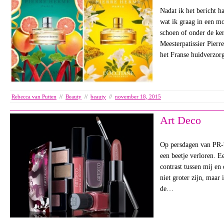
Nadat ik het bericht h
wat ik graag in een m
schoen of onder de ke
Meesterpatissier Pierr
het Franse huidverzo
Rebecca van Putten
//
Beauty
//
beauty
//
november 18, 2015
Art Deco
Op persdagen van PR-b
een beetje verloren. Ee
contrast tussen mij e
niet groter zijn, maar 
de…