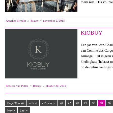
merk niet. Dus vol ni
Annelies Verhelst
//
Beauty
//
november 2, 2015
KIOBUY
Een jas van Jean-Charl
van Comme des Garçon
Kumagai. Dit is geen i
kledingkast (helaas) 
op de online veilings
Rebecca van Putten
//
Beauty
//
oktober 20, 2015
Page 31 of 42
« First
‹ Previous
26
27
28
29
30
31
32
Next ›
Last »