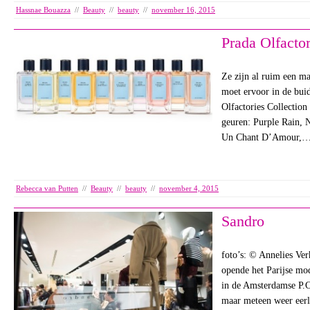
Hassnae Bouazza
//
Beauty
//
beauty
//
november 16, 2015
Prada Olfactor
Ze zijn al ruim een ma
moet ervoor in de buid
Olfactories Collection 
geuren: Purple Rain, N
Un Chant D’Amour,
Rebecca van Putten
//
Beauty
//
beauty
//
november 4, 2015
Sandro
foto’s: © Annelies Ve
opende het Parijse mo
in de Amsterdamse P.C.
maar meteen weer eerli