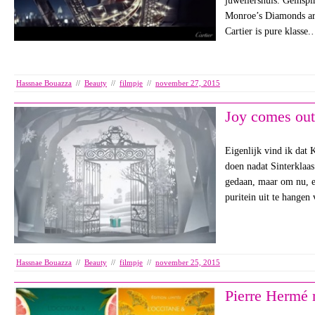
juweliershuis. Geïnspi
Monroe’s Diamonds are
Cartier is pure klasse
Hassnae Bouazza
//
Beauty
//
filmpje
//
november 27, 2015
Joy comes out
Eigenlijk vind ik dat 
doen nadat Sinterklaas 
gedaan, maar om nu, e
puritein uit te hangen
Hassnae Bouazza
//
Beauty
//
filmpje
//
november 25, 2015
Pierre Hermé 