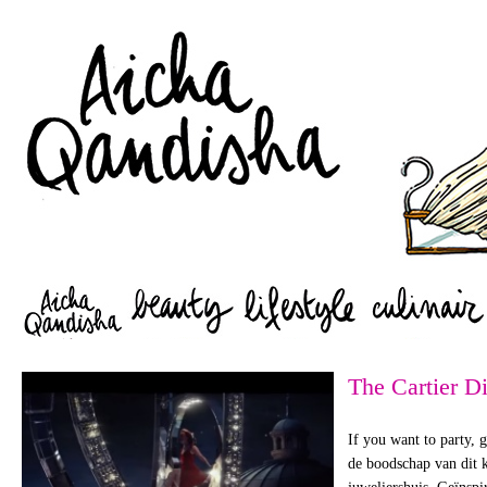
Zoeken
The Cartier 
If you want to party, go
de boodschap van dit k