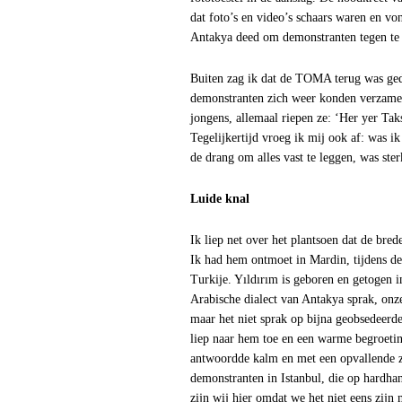
dat foto’s en video’s schaars waren en vo
Antakya deed om demonstranten tegen te
Buiten zag ik dat de TOMA terug was ged
demonstranten zich weer konden verzamele
jongens, allemaal riepen ze: ‘Her yer Tak
Tegelijkertijd vroeg ik mij ook af: was i
de drang om alles vast te leggen, was ste
Luide knal
Ik liep net over het plantsoen dat de bred
Ik had hem ontmoet in Mardin, tijdens de 
Turkije. Yıldırım is geboren en getogen i
Arabische dialect van Antakya sprak, onze
maar het niet sprak op bijna geobsedeerd
liep naar hem toe en een warme begroeti
antwoordde kalm en met een opvallende ze
demonstranten in Istanbul, die op hardha
zijn wij hier omdat we het niet eens zijn 