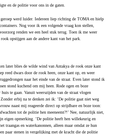
igte en de politie voor ons in de gaten.
 geroep werd luider. Iedereen liep richting de TOMA en hielp
ontainers. Nog voor ik een volgende vraag kon stellen,
voorzorg renden we een heel stuk terug. Toen ik me weer
 rook opstijgen aan de andere kant van het park.
ten later blies de wilde wind van Antakya de rook onze kant
rep reed dwars door de rook heen, onze kant op, en weer
ggedrongen naar het einde van de straat. Even later stond ik
ensen stond kuchend om mij heen. Rode ogen en boze
huis te gaan. Vanuit weerszijden van de straat vlogen
nder erbij na te denken zei ik: ‘De politie gaat niet weg
rouw naast mij reageerde direct op strijdbare en boze toon:
fwachten tot de politie hen meeneemt?!’ Nee, natuurlijk niet,
n eigen opmerking. ‘De politie heeft hen willekeurig en
et traangas en waterkanonnen, alleen maar omdat ze hun
en paar stenen in vergelijking met de kracht die de politie