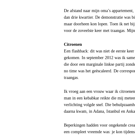
De afstand naar mijn oma’s appartement, 
dan drie kwartier. De demonstratie was bi
maar doorheen kon lopen. Toen ik net bij
voor de zoveelste keer met traangas. Mijn
Citroenen
Een flashback: dit was niet de eerste keer
gekomen. In september 2012 was ik samen
die door een marginale linkse partij zon
no time was het geëscaleerd. De correspo
traangas.
Ik vroeg aan een vrouw waar ik citroene
man in een kebabkar reikte die mij meteen
verlichting volgde snel. Die behulpzaam
daarna kwam, in Adana, Istanbul en Ankara
Beperkingen hadden voor ongekende creati
een compleet vreemde was: je kon tijdens