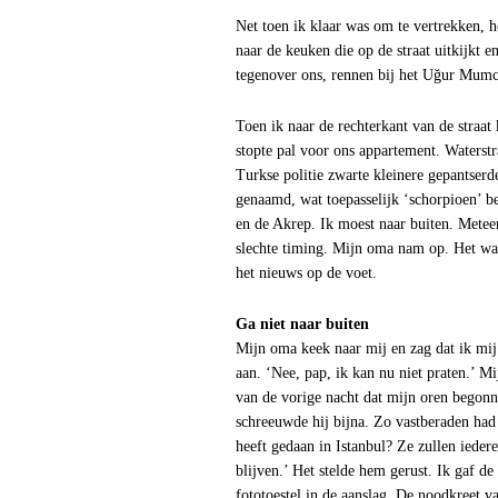
Net toen ik klaar was om te vertrekken, h
naar de keuken die op de straat uitkijkt 
tegenover ons, rennen bij het Uğur Mumcu
Toen ik naar de rechterkant van de straat
stopte pal voor ons appartement. Waterstr
Turkse politie zwarte kleinere gepantser
genaamd, wat toepasselijk ‘schorpioen’ 
en de Akrep. Ik moest naar buiten. Metee
slechte timing. Mijn oma nam op. Het was
het nieuws op de voet.
Ga niet naar buiten
Mijn oma keek naar mij en zag dat ik mij
aan. ‘Nee, pap, ik kan nu niet praten.’ M
van de vorige nacht dat mijn oren begonne
schreeuwde hij bijna. Zo vastberaden had
heeft gedaan in Istanbul? Ze zullen iedere
blijven.’ Het stelde hem gerust. Ik gaf de
fototoestel in de aanslag. De noodkreet v