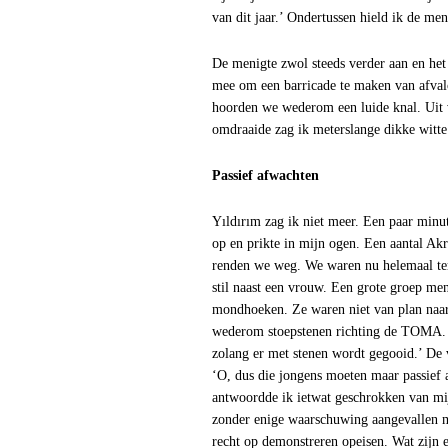
van dit jaar.’ Ondertussen hield ik de men
De menigte zwol steeds verder aan en het
mee om een barricade te maken van afvalc
hoorden we wederom een luide knal. Uit 
omdraaide zag ik meterslange dikke witte
Passief afwachten
Yıldırım zag ik niet meer. Een paar minu
op en prikte in mijn ogen. Een aantal Ak
renden we weg. We waren nu helemaal teru
stil naast een vrouw. Een grote groep m
mondhoeken. Ze waren niet van plan naar 
wederom stoepstenen richting de TOMA. Zo
zolang er met stenen wordt gegooid.’ De v
‘O, dus die jongens moeten maar passief a
antwoordde ik ietwat geschrokken van mij
zonder enige waarschuwing aangevallen m
recht op demonstreren opeisen. Wat zijn e