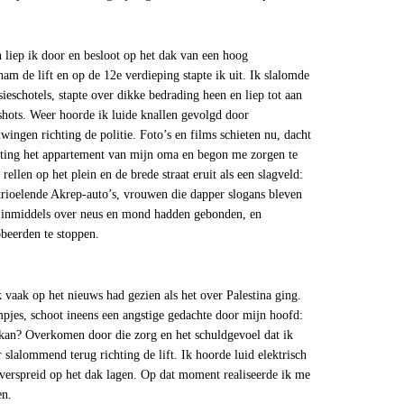
liep ik door en besloot op het dak van een hoog
m de lift en op de 12e verdieping stapte ik uit. Ik slalomde
ieschotels, stapte over dikke bedrading heen en liep tot aan
shots. Weer hoorde ik luide knallen gevolgd door
ngen richting de politie. Foto’s en films schieten nu, dacht
ichting het appartement van mijn oma en begon me zorgen te
llen op het plein en de brede straat eruit als een slagveld:
rioelende Akrep-auto’s, vrouwen die dapper slogans bleven
e inmiddels over neus en mond hadden gebonden, en
beerden te stoppen.
 vaak op het nieuws had gezien als het over Palestina ging.
lmpjes, schoot ineens een angstige gedachte door mijn hoofd:
 kan? Overkomen door die zorg en het schuldgevoel dat ik
r slalommend terug richting de lift. Ik hoorde luid elektrisch
 verspreid op het dak lagen. Op dat moment realiseerde ik me
en.