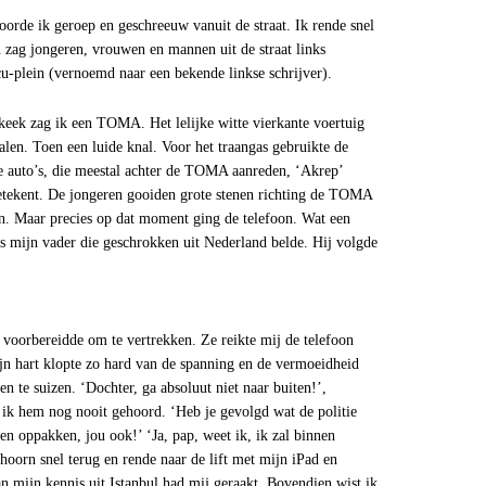
oorde ik geroep en geschreeuw vanuit de straat. Ik rende snel
en zag jongeren, vrouwen en mannen uit de straat links
-plein (vernoemd naar een bekende linkse schrijver).
 keek zag ik een TOMA. Het lelijke witte vierkante voertuig
alen. Toen een luide knal. Voor het traangas gebruikte de
de auto’s, die meestal achter de TOMA aanreden, ‘Akrep’
betekent. De jongeren gooiden grote stenen richting de TOMA
n. Maar precies op dat moment ging de telefoon. Wat een
 mijn vader die geschrokken uit Nederland belde. Hij volgde
 voorbereidde om te vertrekken. Ze reikte mij de telefoon
ijn hart klopte zo hard van de spanning en de vermoeidheid
n te suizen. ‘Dochter, ga absoluut niet naar buiten!’,
 ik hem nog nooit gehoord. ‘Heb je gevolgd wat de politie
en oppakken, jou ook!’ ‘Ja, pap, weet ik, ik zal binnen
 hoorn snel terug en rende naar de lift met mijn iPad en
an mijn kennis uit Istanbul had mij geraakt. Bovendien wist ik