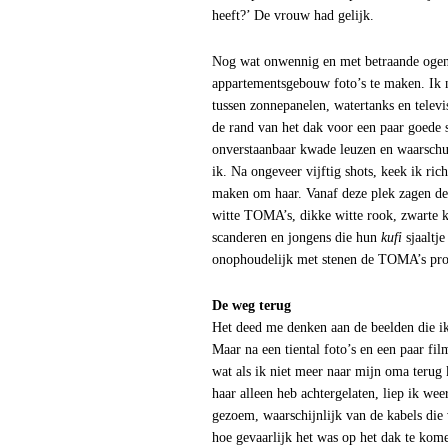
heeft?’ De vrouw had gelijk.
Nog wat onwennig en met betraande ogen 
appartementsgebouw foto’s te maken. Ik na
tussen zonnepanelen, watertanks en televis
de rand van het dak voor een paar goede 
onverstaanbaar kwade leuzen en waarschuwi
ik. Na ongeveer vijftig shots, keek ik r
maken om haar. Vanaf deze plek zagen de re
witte TOMA’s, dikke witte rook, zwarte k
scanderen en jongens die hun
kufi
sjaaltj
onophoudelijk met stenen de TOMA’s pro
De weg terug
Het deed me denken aan de beelden die ik
Maar na een tiental foto’s en een paar fi
wat als ik niet meer naar mijn oma terug
haar alleen heb achtergelaten, liep ik wee
gezoem, waarschijnlijk van de kabels die
hoe gevaarlijk het was op het dak te kom