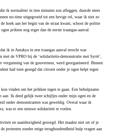
die ik normaliter in tien minuten zou afleggen, duurde meer
nnen no-time uitgegroeid tot een hevige rel, waar ik niet zo
 de hoek aan het begin van de straat kwam, schoot de politie
 ogen prikten nog erger dan de eerste traangas-aanval.
 dat ik in Antakya in een traangas aanval terecht was
 met de VPRO bij de ‘solidariteits-demonstratie met Syrië’,
der vergunning van de gouverneur, werd georganiseerd. Binnen
ndent had toen gezegd dat citroen onder je ogen helpt tegen
n kon vinden om het prikken tegen te gaan. Een behulpzame
 aan. Ik deed gelijk twee schijfjes onder mijn ogen en de
heid onder demonstranten was geweldig. Overal waar ik
, was er een nieuwe solidariteit te voelen.
viteit en saamhorigheid gezorgd. Het maakte niet uit of je
 de protesten zonder enige terughoudendheid hulp vragen aan