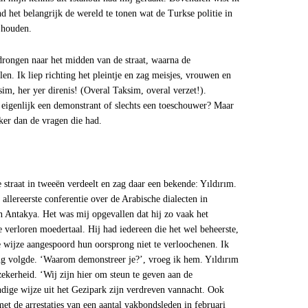
nd het belangrijk de wereld te tonen wat de Turkse politie in
 houden.
rongen naar het midden van de straat, waarna de
n. Ik liep richting het pleintje en zag meisjes, vrouwen en
sim, her yer direnis! (Overal Taksim, overal verzet!).
k eigenlijk een demonstrant of slechts een toeschouwer? Maar
rker dan de vragen die had.
e straat in tweeën verdeelt en zag daar een bekende: Yıldırım.
allereerste conferentie over de Arabische dialecten in
n Antakya. Het was mij opgevallen dat hij zo vaak het
 verloren moedertaal. Hij had iedereen die het wel beheerste,
e wijze aangespoord hun oorsprong niet te verloochenen. Ik
ng volgde. ‘Waarom demonstreer je?’, vroeg ik hem. Yıldırım
kerheid. ‘Wij zijn hier om steun te geven aan de
ndige wijze uit het Gezipark zijn verdreven vannacht. Ook
met de arrestaties van een aantal vakbondsleden in februari