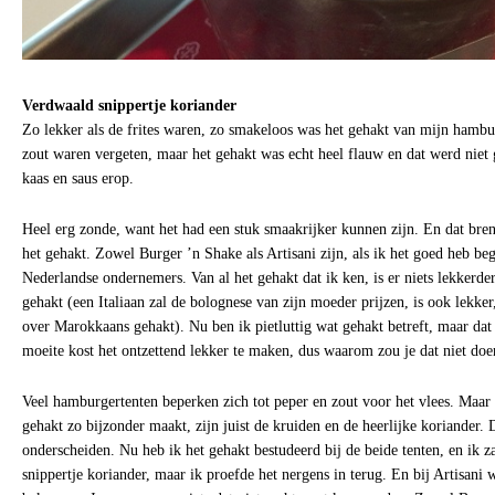
Verdwaald snippertje koriander
Zo lekker als de frites waren, zo smakeloos was het gehakt van mijn hambu
zout waren vergeten, maar het gehakt was echt heel flauw en dat werd nie
kaas en saus erop.
Heel erg zonde, want het had een stuk smaakrijker kunnen zijn. En dat bren
het gehakt. Zowel Burger ’n Shake als Artisani zijn, als ik het goed heb b
Nederlandse ondernemers. Van al het gehakt dat ik ken, is er niets lekkerd
gehakt (een Italiaan zal de bolognese van zijn moeder prijzen, is ook lekke
over Marokkaans gehakt). Nu ben ik pietluttig wat gehakt betreft, maar da
moeite kost het ontzettend lekker te maken, dus waarom zou je dat niet doe
Veel hamburgertenten beperken zich tot peper en zout voor het vlees. Maa
gehakt zo bijzonder maakt, zijn juist de kruiden en de heerlijke koriander.
onderscheiden. Nu heb ik het gehakt bestudeerd bij de beide tenten, en ik 
snippertje koriander, maar ik proefde het nergens in terug. En bij Artisani w