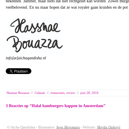
bekennen. Jammer, maar niets dat niet rechtgezet kan worden. Zowel Burger
veelbelovend. En nu maar hopen dat ze wat royaler gaan kruiden en de pot
info[at]aichaqandisha.nl
Hassnae Bouazza
//
Culinair
//
restaurants
,
review
//
juni 28, 2016
3 Reacties op “
Halal hamburgers happen in Amsterdam
”
© Aicha Qandisha - Illustraties:
Inge Heremans
- Website:
Majda Ouhajji