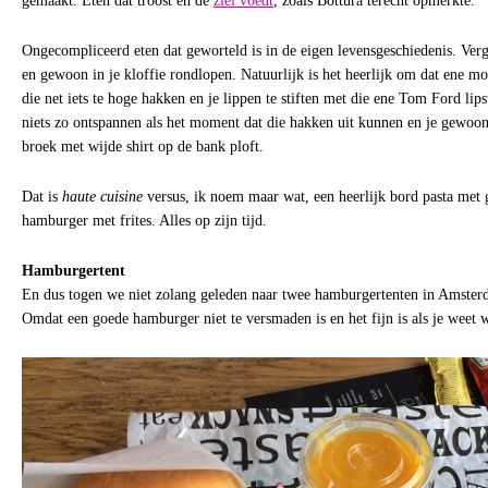
gemaakt. Eten dat troost en de
ziel voedt
, zoals Bottura terecht opmerkte.
Ongecompliceerd eten dat geworteld is in de eigen levensgeschiedenis. Verge
en gewoon in je kloffie rondlopen. Natuurlijk is het heerlijk om dat ene mo
die net iets te hoge hakken en je lippen te stiften met die ene Tom Ford lipst
niets zo ontspannen als het moment dat die hakken uit kunnen en je gewoon
broek met wijde shirt op de bank ploft.
Dat is
haute cuisine
versus, ik noem maar wat, een heerlijk bord pasta met g
hamburger met frites. Alles op zijn tijd.
Hamburgertent
En dus togen we niet zolang geleden naar twee hamburgertenten in Amsterd
Omdat een goede hamburger niet te versmaden is en het fijn is als je weet w