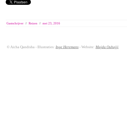
Gastschrijver
//
Reizen
//
mei 23, 2016
© Aicha Qandisha - Illustraties:
Inge Heremans
- Website:
Majda Ouhajji