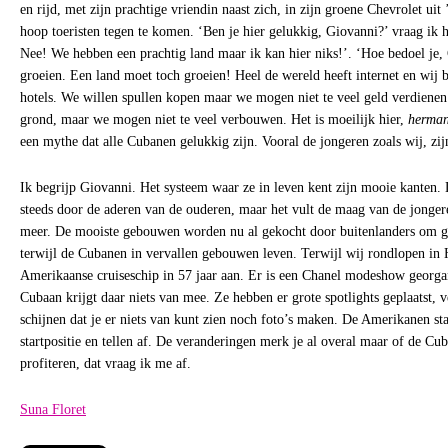
en rijd, met zijn prachtige vriendin naast zich, in zijn groene Chevrolet ui
hoop toeristen tegen te komen. ‘Ben je hier gelukkig, Giovanni?’ vraag ik 
Nee! We hebben een prachtig land maar ik kan hier niks!’. ‘Hoe bedoel je,
groeien. Een land moet toch groeien! Heel de wereld heeft internet en wij 
hotels. We willen spullen kopen maar we mogen niet te veel geld verdiene
grond, maar we mogen niet te veel verbouwen. Het is moeilijk hier,
herma
een mythe dat alle Cubanen gelukkig zijn. Vooral de jongeren zoals wij, zijn
Ik begrijp Giovanni. Het systeem waar ze in leven kent zijn mooie kanten.
steeds door de aderen van de ouderen, maar het vult de maag van de jonger
meer. De mooiste gebouwen worden nu al gekocht door buitenlanders om g
terwijl de Cubanen in vervallen gebouwen leven. Terwijl wij rondlopen in 
Amerikaanse cruiseschip in 57 jaar aan. Er is een Chanel modeshow georgan
Cubaan krijgt daar niets van mee. Ze hebben er grote spotlights geplaatst, ve
schijnen dat je er niets van kunt zien noch foto’s maken. De Amerikanen st
startpositie en tellen af. De veranderingen merk je al overal maar of de Cu
profiteren, dat vraag ik me af.
Suna Floret