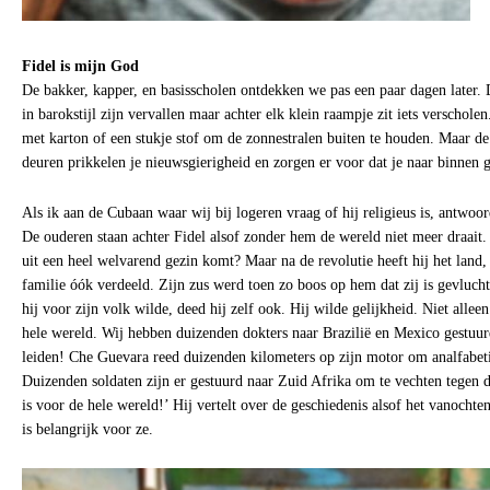
Fidel is mijn God
De bakker, kapper, en basisscholen ontdekken we pas een paar dagen later.
in barokstijl zijn vervallen maar achter elk klein raampje zit iets verschole
met karton of een stukje stof om de zonnestralen buiten te houden. Maar de
deuren prikkelen je nieuwsgierigheid en zorgen er voor dat je naar binnen g
Als ik aan de Cubaan waar wij bij logeren vraag of hij religieus is, antwoor
De ouderen staan achter Fidel alsof zonder hem de wereld niet meer draait. ‘
uit een heel welvarend gezin komt? Maar na de revolutie heeft hij het land
familie óók verdeeld. Zijn zus werd toen zo boos op hem dat zij is gevluch
hij voor zijn volk wilde, deed hij zelf ook. Hij wilde gelijkheid. Niet all
hele wereld. Wij hebben duizenden dokters naar Brazilië en Mexico gestuur
leiden! Che Guevara reed duizenden kilometers op zijn motor om analfabeti
Duizenden soldaten zijn er gestuurd naar Zuid Afrika om te vechten tegen 
is voor de hele wereld!’ Hij vertelt over de geschiedenis alsof het vanocht
is belangrijk voor ze.