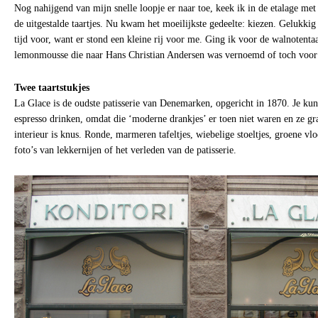
Nog nahijgend van mijn snelle loopje er naar toe, keek ik in de etalage m
de uitgestalde taartjes. Nu kwam het moeilijkste gedeelte: kiezen. Gelukkig
tijd voor, want er stond een kleine rij voor me. Ging ik voor de walnotenta
lemonmousse die naar Hans Christian Andersen was vernoemd of toch voor 
Twee taartstukjes
La Glace is de oudste patisserie van Denemarken, opgericht in 1870. Je kunt
espresso drinken, omdat die ‘moderne drankjes’ er toen niet waren en ze gra
interieur is knus. Ronde, marmeren tafeltjes, wiebelige stoeltjes, groene v
foto’s van lekkernijen of het verleden van de patisserie.