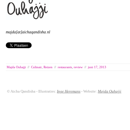
majda[at]aichaqandisha.nl
Majda Ouhajji
//
Culinair
,
Reizen
//
restaurants
,
review
//
juni 17, 2013
© Aicha Qandisha - Illustraties:
Inge Heremans
- Website:
Majda Ouhajji