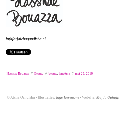
info[at]aichaqandisha.nl
Hassnae Bouazza
//
Beauty
//
beauty
,
lancôme
//
mei 23, 2018
© Aicha Qandisha - Illustraties:
Inge Heremans
- Website:
Majda Ouhajji