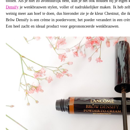
tooien. Als je niet zo avontuurlijk bent, kun je het ook houden bij je eigen
Densify
je wenkbrauwen stylen, voller of nadrukkelijker maken. Ik heb ze
weinig meer aan hoef te doen, dus hieronder zie je de kleur Chestnut, die i
Brôw Densify is een crème in poedervorm; het poeder verandert in een crèm
Een heel zacht en ideaal product voor geprononceerde wenkbrauwen.