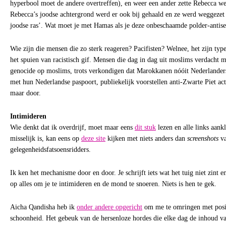
hyperbool moet de andere overtreffen), en weer een ander zette Rebecca w
Rebecca’s joodse achtergrond werd er ook bij gehaald en ze werd weggezet a
joodse ras’. Wat moet je met Hamas als je deze onbeschaamde polder-antis
Wie zijn die mensen die zo sterk reageren? Pacifisten? Welnee, het zijn typ
het spuien van racistisch gif. Mensen die dag in dag uit moslims verdacht 
genocide op moslims, trots verkondigen dat Marokkanen nóóit Nederlanders 
met hun Nederlandse paspoort, publiekelijk voorstellen anti-Zwarte Piet act
maar door.
Intimideren
Wie denkt dat ik overdrijf, moet maar eens
dit stuk
lezen en alle links aank
misselijk is, kan eens op
deze site
kijken met niets anders dan
screenshots
va
gelegenheidsfatsoensridders.
Ik ken het mechanisme door en door. Je schrijft iets wat het tuig niet zint e
op alles om je te intimideren en de mond te snoeren. Niets is hen te gek.
Aicha Qandisha heb ik
onder andere opgericht
om me te omringen met posi
schoonheid. Het gebeuk van de hersenloze hordes die elke dag de inhoud v