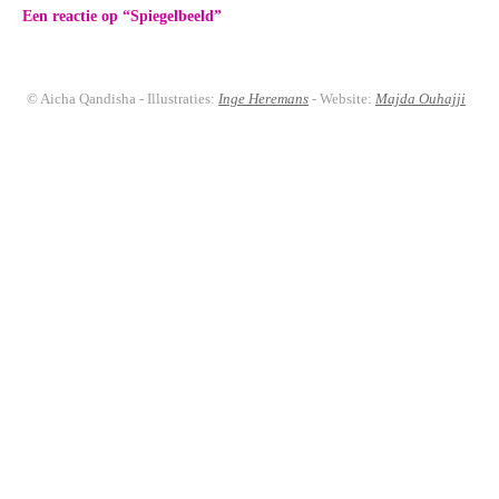
Een reactie op “
Spiegelbeeld
”
© Aicha Qandisha - Illustraties:
Inge Heremans
- Website:
Majda Ouhajji