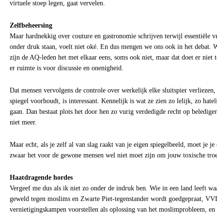
virtuele stoep legen, gaat vervelen.
Zelfbeheersing
Maar hardnekkig over couture en gastronomie schrijven terwijl essentiële v
onder druk staan, voelt niet oké. En dus mengen we ons ook in het debat.
zijn de AQ-leden het met elkaar eens, soms ook niet, maar dat doet er niet 
er ruimte is voor discussie en onenigheid.
Dat mensen vervolgens de controle over werkelijk elke sluitspier verliezen
spiegel voorhoudt, is interessant. Kennelijk is wat ze zien zo lelijk, zo hatel
gaan. Dan bestaat plots het door hen zo vurig verdedigde recht op beledige
niet meer.
Maar echt, als je zelf al van slag raakt van je eigen spiegelbeeld, moet je je
zwaar het voor de gewone mensen wel niet moet zijn om jouw toxische troep
Haatdragende hordes
Vergeef me dus als ik niet zo onder de indruk ben. Wie in een land leeft wa
geweld tegen moslims en Zwarte Piet-tegenstander wordt goedgepraat, VV
vernietigingskampen voorstellen als oplossing van het moslimprobleem, en